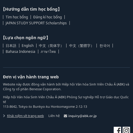
【Hướng dẫn tìm học bổng】
Tìm học bổng
Đăng kí học bổng
JAPAN STUDY SUPPORT Scholarships
【Lựa chọn ngôn ngữ】
日本語
English
中文（简体字）
中文（繁體字）
한국어
Bahasa Indonesia
ภาษาไทย
Đơn vị vận hành trang web
Website này được đồng vận hành bởi Hiệp hội Văn hóa Sinh Viên Châu Á (ABK) và
Công ty cổ phần Benesse Coporation.
Hiệp hội Văn hóa Sinh Viên Châu Á (ABK) Phòng Sự nghiệp Hỗ trợ Giáo dục Quốc
tế
113-8642, Tokyo-to Bunkyo-ku Honkomagome 2-12-13
Khái niệm về trang web
Liên hệ