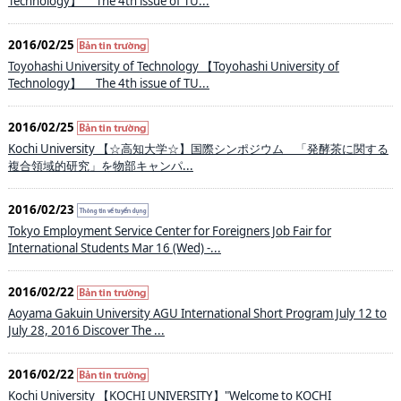
Technology】 The 4th issue of TU...
2016/02/25
Toyohashi University of Technology 【Toyohashi University of
Technology】 The 4th issue of TU...
2016/02/25
Kochi University 【☆高知大学☆】国際シンポジウム 「発酵茶に関する
複合領域的研究」を物部キャンパ...
2016/02/23
Tokyo Employment Service Center for Foreigners Job Fair for
International Students Mar 16 (Wed) -...
2016/02/22
Aoyama Gakuin University AGU International Short Program July 12 to
July 28, 2016 Discover The ...
2016/02/22
Kochi University 【KOCHI UNIVERSITY】"Welcome to KOCHI