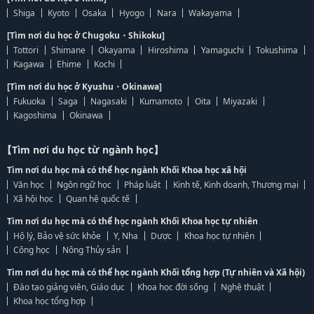
Shiga
Kyoto
Osaka
Hyogo
Nara
Wakayama
[Tìm nơi du học ở Chugoku・Shikoku]
Tottori
Shimane
Okayama
Hiroshima
Yamaguchi
Tokushima
Kagawa
Ehime
Kochi
[Tìm nơi du học ở Kyushu・Okinawa]
Fukuoka
Saga
Nagasaki
Kumamoto
Oita
Miyazaki
Kagoshima
Okinawa
【Tìm nơi du học từ ngành học】
Tìm nơi du học mà có thể học ngành Khối Khoa học xã hội
Văn học
Ngôn ngữ học
Pháp luật
Kinh tế, Kinh doanh, Thương mại
Xã hội học
Quan hệ quốc tế
Tìm nơi du học mà có thể học ngành Khối Khoa học tự nhiên
Hộ lý, Bảo vệ sức khỏe
Y, Nha
Dược
Khoa học tự nhiên
Công học
Nông Thủy sản
Tìm nơi du học mà có thể học ngành Khối tổng hợp (Tự nhiên và Xã hội)
Đào tạo giảng viên, Giáo dục
Khoa học đời sống
Nghệ thuật
Khoa học tổng hợp