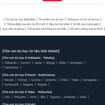
Tin tức du học Nhật Bản
Tìm kiếm nơi du học
Thông tin có ích về du học
Thông điệp của anh chị đi trước
Mục lục tìm kiếm
Sơ đồ của trang web
Quy ước sử dụng
Thông báo về thông tin cá nhân
Về môi trường tương thích
【Tìm nơi du học từ tên tỉnh thành】
[Tìm nơi du học ở Hokkaido・Tohoku]
Hokkaido
Aomori
Iwate
Miyagi
Akita
Yamagata
Fukushima
[Tìm nơi du học ở Kanto・Koshinetsu]
Ibaraki
Tochigi
Gunma
Saitama
Chiba
Tokyo
Kanagawa
Yamanashi
Nagano
Niigata
[Tìm nơi du học ở Tokai ・Hokuriku]
Gifu
Shizuoka
Aichi
Mie
Toyama
Ishikawa
Fukui
[Tìm nơi du học ở Kinki]