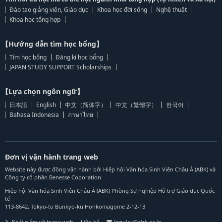
Đào tạo giảng viên, Giáo dục
Khoa học đời sống
Nghệ thuật
Khoa học tổng hợp
【Hướng dẫn tìm học bổng】
Tìm học bổng
Đăng kí học bổng
JAPAN STUDY SUPPORT Scholarships
【Lựa chọn ngôn ngữ】
日本語
English
中文（简体字）
中文（繁體字）
한국어
Bahasa Indonesia
ภาษาไทย
Đơn vị vận hành trang web
Website này được đồng vận hành bởi Hiệp hội Văn hóa Sinh Viên Châu Á (ABK) và
Công ty cổ phần Benesse Coporation.
Hiệp hội Văn hóa Sinh Viên Châu Á (ABK) Phòng Sự nghiệp Hỗ trợ Giáo dục Quốc
tế
113-8642, Tokyo-to Bunkyo-ku Honkomagome 2-12-13
Khái niệm về trang web
Liên hệ