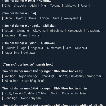
[Tìm nơi du học ở Tokai ・Hokuriku]
Gifu
Shizuoka
Aichi
Mie
Toyama
Ishikawa
Fukui
[Tìm nơi du học ở Kinki]
Shiga
Kyoto
Osaka
Hyogo
Nara
Wakayama
[Tìm nơi du học ở Chugoku・Shikoku]
Tottori
Shimane
Okayama
Hiroshima
Yamaguchi
Tokushima
Kagawa
Ehime
Kochi
[Tìm nơi du học ở Kyushu・Okinawa]
Fukuoka
Saga
Nagasaki
Kumamoto
Oita
Miyazaki
Kagoshima
Okinawa
【Tìm nơi du học từ ngành học】
Tìm nơi du học mà có thể học ngành Khối Khoa học xã hội
Văn học
Ngôn ngữ học
Pháp luật
Kinh tế, Kinh doanh, Thương mại
Xã hội học
Quan hệ quốc tế
Tìm nơi du học mà có thể học ngành Khối Khoa học tự nhiên
Hộ lý, Bảo vệ sức khỏe
Y, Nha
Dược
Khoa học tự nhiên
Công học
Nông Thủy sản
Tìm nơi du học mà có thể học ngành Khối tổng hợp (Tự nhiên và Xã hội)