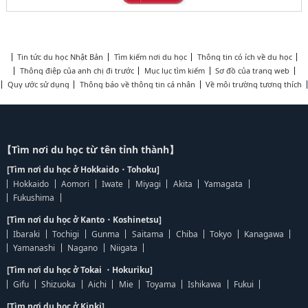
Tin tức du học Nhật Bản
Tìm kiếm nơi du học
Thông tin có ích về du học
Thông điệp của anh chị đi trước
Mục lục tìm kiếm
Sơ đồ của trang web
Quy ước sử dụng
Thông báo về thông tin cá nhân
Về môi trường tương thích
【Tìm nơi du học từ tên tỉnh thành】
[Tìm nơi du học ở Hokkaido・Tohoku]
Hokkaido
Aomori
Iwate
Miyagi
Akita
Yamagata
Fukushima
[Tìm nơi du học ở Kanto・Koshinetsu]
Ibaraki
Tochigi
Gunma
Saitama
Chiba
Tokyo
Kanagawa
Yamanashi
Nagano
Niigata
[Tìm nơi du học ở Tokai ・Hokuriku]
Gifu
Shizuoka
Aichi
Mie
Toyama
Ishikawa
Fukui
[Tìm nơi du học ở Kinki]