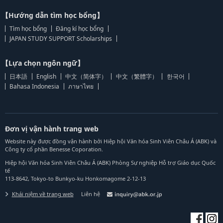
【Hướng dẫn tìm học bổng】
Tìm học bổng
Đăng kí học bổng
JAPAN STUDY SUPPORT Scholarships
【Lựa chọn ngôn ngữ】
日本語
English
中文（简体字）
中文（繁體字）
한국어
Bahasa Indonesia
ภาษาไทย
Đơn vị vận hành trang web
Website này được đồng vận hành bởi Hiệp hội Văn hóa Sinh Viên Châu Á (ABK) và
Công ty cổ phần Benesse Coporation.
Hiệp hội Văn hóa Sinh Viên Châu Á (ABK) Phòng Sự nghiệp Hỗ trợ Giáo dục Quốc
tế
113-8642, Tokyo-to Bunkyo-ku Honkomagome 2-12-13
Khái niệm về trang web
Liên hệ