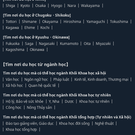
Shiga
Kyoto
Osaka
Hyogo
Nara
Wakayama
[Tìm nơi du học ở Chugoku・Shikoku]
Tottori
Shimane
Okayama
Hiroshima
Yamaguchi
Tokushima
Kagawa
Ehime
Kochi
[Tìm nơi du học ở Kyushu・Okinawa]
Fukuoka
Saga
Nagasaki
Kumamoto
Oita
Miyazaki
Kagoshima
Okinawa
【Tìm nơi du học từ ngành học】
Tìm nơi du học mà có thể học ngành Khối Khoa học xã hội
Văn học
Ngôn ngữ học
Pháp luật
Kinh tế, Kinh doanh, Thương mại
Xã hội học
Quan hệ quốc tế
Tìm nơi du học mà có thể học ngành Khối Khoa học tự nhiên
Hộ lý, Bảo vệ sức khỏe
Y, Nha
Dược
Khoa học tự nhiên
Công học
Nông Thủy sản
Tìm nơi du học mà có thể học ngành Khối tổng hợp (Tự nhiên và Xã hội)
Đào tạo giảng viên, Giáo dục
Khoa học đời sống
Nghệ thuật
Khoa học tổng hợp