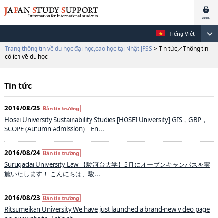
Tiếng Việt
Trang thông tin về du học đại học,cao học tại Nhật JPSS
> Tin tức／Thông tin
có ích về du học
Tin tức
2016/08/25
Hosei University Sustainability Studies [HOSEI University] GIS，GBP，
SCOPE (Autumn Admission) En...
2016/08/24
Surugadai University Law 【駿河台大学】3月にオープンキャンパスを実
施いたします！ こんにちは、駿...
2016/08/23
Ritsumeikan University We have just launched a brand-new video page