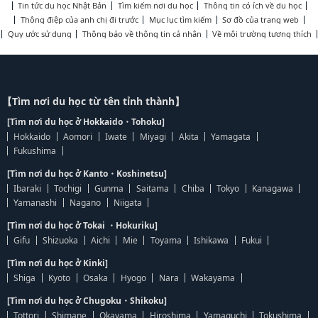
Tin tức du học Nhật Bản
Tìm kiếm nơi du học
Thông tin có ích về du học
Thông điệp của anh chị đi trước
Mục lục tìm kiếm
Sơ đồ của trang web
Quy ước sử dụng
Thông báo về thông tin cá nhân
Về môi trường tương thích
【Tìm nơi du học từ tên tỉnh thành】
[Tìm nơi du học ở Hokkaido・Tohoku]
Hokkaido
Aomori
Iwate
Miyagi
Akita
Yamagata
Fukushima
[Tìm nơi du học ở Kanto・Koshinetsu]
Ibaraki
Tochigi
Gunma
Saitama
Chiba
Tokyo
Kanagawa
Yamanashi
Nagano
Niigata
[Tìm nơi du học ở Tokai ・Hokuriku]
Gifu
Shizuoka
Aichi
Mie
Toyama
Ishikawa
Fukui
[Tìm nơi du học ở Kinki]
Shiga
Kyoto
Osaka
Hyogo
Nara
Wakayama
[Tìm nơi du học ở Chugoku・Shikoku]
Tottori
Shimane
Okayama
Hiroshima
Yamaguchi
Tokushima