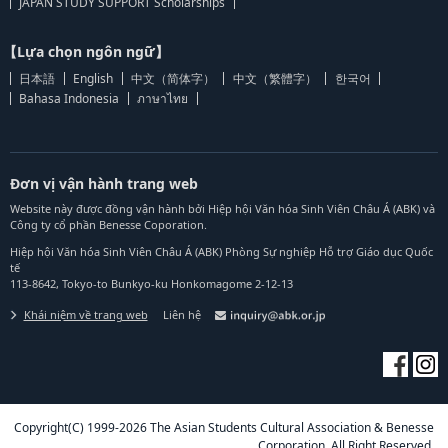
JAPAN STUDY SUPPORT Scholarships
【Lựa chọn ngôn ngữ】
日本語
English
中文（简体字）
中文（繁體字）
한국어
Bahasa Indonesia
ภาษาไทย
Đơn vị vận hành trang web
Website này được đồng vận hành bởi Hiệp hội Văn hóa Sinh Viên Châu Á (ABK) và
Công ty cổ phần Benesse Coporation.
Hiệp hội Văn hóa Sinh Viên Châu Á (ABK) Phòng Sự nghiệp Hỗ trợ Giáo dục Quốc
tế
113-8642, Tokyo-to Bunkyo-ku Honkomagome 2-12-13
Khái niệm về trang web
Liên hệ
Copyright(C) 1999-2026 The Asian Students Cultural Association & Benesse
Corporation. All Right Reserved.