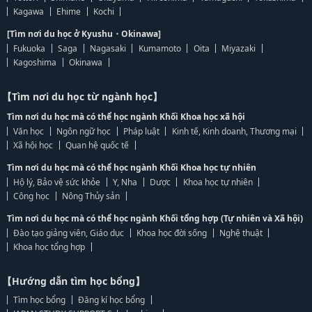
Kagawa
Ehime
Kochi
[Tìm nơi du học ở Kyushu・Okinawa]
Fukuoka
Saga
Nagasaki
Kumamoto
Oita
Miyazaki
Kagoshima
Okinawa
【Tìm nơi du học từ ngành học】
Tìm nơi du học mà có thể học ngành Khối Khoa học xã hội
Văn học
Ngôn ngữ học
Pháp luật
Kinh tế, Kinh doanh, Thương mại
Xã hội học
Quan hệ quốc tế
Tìm nơi du học mà có thể học ngành Khối Khoa học tự nhiên
Hộ lý, Bảo vệ sức khỏe
Y, Nha
Dược
Khoa học tự nhiên
Công học
Nông Thủy sản
Tìm nơi du học mà có thể học ngành Khối tổng hợp (Tự nhiên và Xã hội)
Đào tạo giảng viên, Giáo dục
Khoa học đời sống
Nghệ thuật
Khoa học tổng hợp
【Hướng dẫn tìm học bổng】
Tìm học bổng
Đăng kí học bổng