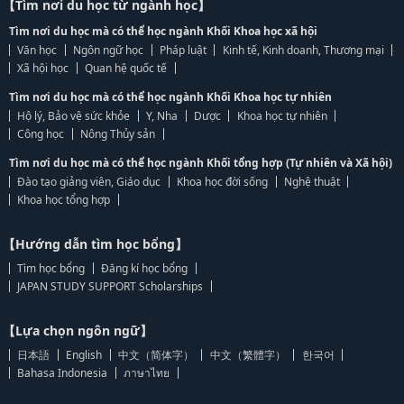
【Tìm nơi du học từ ngành học】
Tìm nơi du học mà có thể học ngành Khối Khoa học xã hội
Văn học
Ngôn ngữ học
Pháp luật
Kinh tế, Kinh doanh, Thương mại
Xã hội học
Quan hệ quốc tế
Tìm nơi du học mà có thể học ngành Khối Khoa học tự nhiên
Hộ lý, Bảo vệ sức khỏe
Y, Nha
Dược
Khoa học tự nhiên
Công học
Nông Thủy sản
Tìm nơi du học mà có thể học ngành Khối tổng hợp (Tự nhiên và Xã hội)
Đào tạo giảng viên, Giáo dục
Khoa học đời sống
Nghệ thuật
Khoa học tổng hợp
【Hướng dẫn tìm học bổng】
Tìm học bổng
Đăng kí học bổng
JAPAN STUDY SUPPORT Scholarships
【Lựa chọn ngôn ngữ】
日本語
English
中文（简体字）
中文（繁體字）
한국어
Bahasa Indonesia
ภาษาไทย