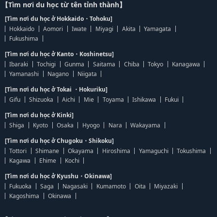
【Tìm nơi du học từ tên tỉnh thành】
[Tìm nơi du học ở Hokkaido・Tohoku]
Hokkaido
Aomori
Iwate
Miyagi
Akita
Yamagata
Fukushima
[Tìm nơi du học ở Kanto・Koshinetsu]
Ibaraki
Tochigi
Gunma
Saitama
Chiba
Tokyo
Kanagawa
Yamanashi
Nagano
Niigata
[Tìm nơi du học ở Tokai ・Hokuriku]
Gifu
Shizuoka
Aichi
Mie
Toyama
Ishikawa
Fukui
[Tìm nơi du học ở Kinki]
Shiga
Kyoto
Osaka
Hyogo
Nara
Wakayama
[Tìm nơi du học ở Chugoku・Shikoku]
Tottori
Shimane
Okayama
Hiroshima
Yamaguchi
Tokushima
Kagawa
Ehime
Kochi
[Tìm nơi du học ở Kyushu・Okinawa]
Fukuoka
Saga
Nagasaki
Kumamoto
Oita
Miyazaki
Kagoshima
Okinawa