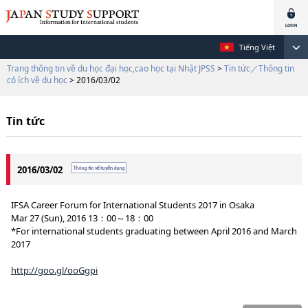
Tiếng Việt
Trang thông tin về du học đại học,cao học tại Nhật JPSS
>
Tin tức／Thông tin
có ích về du học
> 2016/03/02
Tin tức
2016/03/02
IFSA Career Forum for International Students 2017 in Osaka
Mar 27 (Sun), 2016 13：00～18：00
*For international students graduating between April 2016 and March
2017
http://goo.gl/ooGgpi