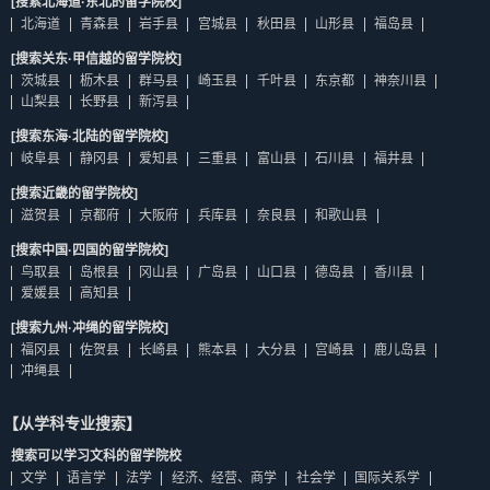
[搜索北海道·东北的留学院校]
北海道
青森县
岩手县
宫城县
秋田县
山形县
福岛县
[搜索关东·甲信越的留学院校]
茨城县
枥木县
群马县
崎玉县
千叶县
东京都
神奈川县
山梨县
长野县
新泻县
[搜索东海·北陆的留学院校]
岐阜县
静冈县
爱知县
三重县
富山县
石川县
福井县
[搜索近畿的留学院校]
滋贺县
京都府
大阪府
兵库县
奈良县
和歌山县
[搜索中国·四国的留学院校]
鸟取县
岛根县
冈山县
广岛县
山口县
德岛县
香川县
爱媛县
高知县
[搜索九州·冲绳的留学院校]
福冈县
佐贺县
长崎县
熊本县
大分县
宫崎县
鹿儿岛县
冲绳县
【从学科专业搜索】
搜索可以学习文科的留学院校
文学
语言学
法学
经济、经营、商学
社会学
国际关系学