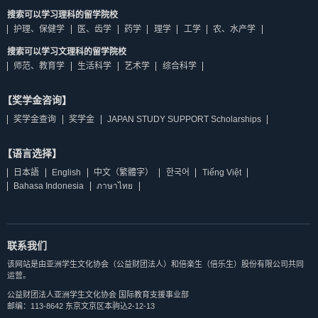
搜索可以学习理科的留学院校
护理、保健学
医、齿学
药学
理学
工学
农、水产学
搜索可以学习文理科的留学院校
师范、教育学
生活科学
艺术学
综合科学
【奖学金咨询】
奖学金查询
奖学金
JAPAN STUDY SUPPORT Scholarships
【语言选择】
日本語
English
中文（繁體字）
한국어
Tiếng Việt
Bahasa Indonesia
ภาษาไทย
联系我们
该网站是由亚洲学生文化协会（公益财团法人）和倍楽生（倍乐生）股份有限公司共同
运营。
公益财团法人亚洲学生文化协会 国际教育支援事业部
邮编：113-8642 东京文京区本驹込2-12-13