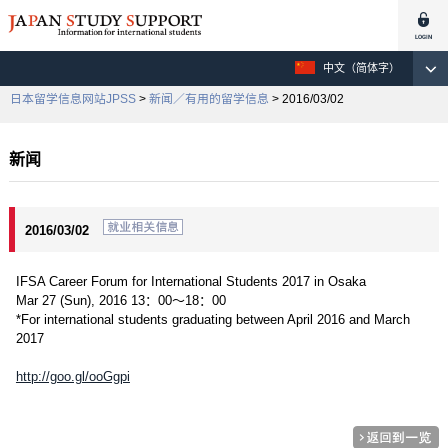
中文（简体字）
日本留学信息网站JPSS
>
新闻／有用的留学信息
> 2016/03/02
新闻
2016/03/02
IFSA Career Forum for International Students 2017 in Osaka
Mar 27 (Sun), 2016 13：00～18：00
*For international students graduating between April 2016 and March
2017
http://goo.gl/ooGgpi