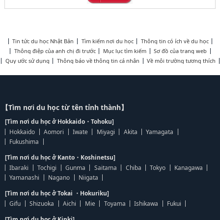
Tin tức du học Nhật Bản
Tìm kiếm nơi du học
Thông tin có ích về du học
Thông điệp của anh chị đi trước
Mục lục tìm kiếm
Sơ đồ của trang web
Quy ước sử dụng
Thông báo về thông tin cá nhân
Về môi trường tương thích
【Tìm nơi du học từ tên tỉnh thành】
[Tìm nơi du học ở Hokkaido・Tohoku]
Hokkaido
Aomori
Iwate
Miyagi
Akita
Yamagata
Fukushima
[Tìm nơi du học ở Kanto・Koshinetsu]
Ibaraki
Tochigi
Gunma
Saitama
Chiba
Tokyo
Kanagawa
Yamanashi
Nagano
Niigata
[Tìm nơi du học ở Tokai ・Hokuriku]
Gifu
Shizuoka
Aichi
Mie
Toyama
Ishikawa
Fukui
[Tìm nơi du học ở Kinki]