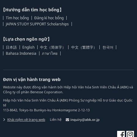
【Hướng dẫn tìm học bổng】
Tìm học bổng
Đăng kí học bổng
JAPAN STUDY SUPPORT Scholarships
【Lựa chọn ngôn ngữ】
日本語
English
中文（简体字）
中文（繁體字）
한국어
Bahasa Indonesia
ภาษาไทย
Đơn vị vận hành trang web
Website này được đồng vận hành bởi Hiệp hội Văn hóa Sinh Viên Châu Á (ABK) và
Công ty cổ phần Benesse Coporation.
Hiệp hội Văn hóa Sinh Viên Châu Á (ABK) Phòng Sự nghiệp Hỗ trợ Giáo dục Quốc
tế
113-8642, Tokyo-to Bunkyo-ku Honkomagome 2-12-13
Khái niệm về trang web
Liên hệ