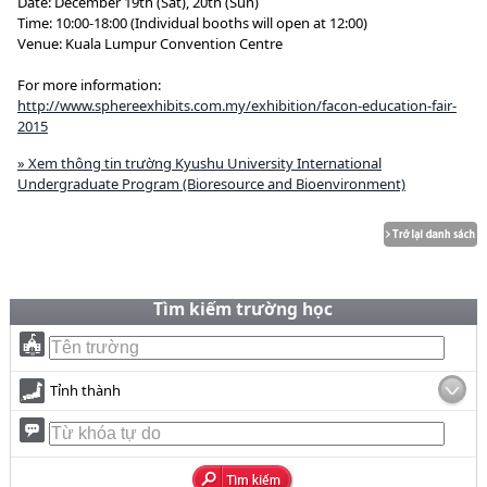
Date: December 19th (Sat), 20th (Sun)
Time: 10:00-18:00 (Individual booths will open at 12:00)
Venue: Kuala Lumpur Convention Centre
For more information:
http://www.sphereexhibits.com.my/exhibition/facon-education-fair-
2015
» Xem thông tin trường Kyushu University International
Undergraduate Program (Bioresource and Bioenvironment)
Tìm kiếm trường học
Tỉnh thành