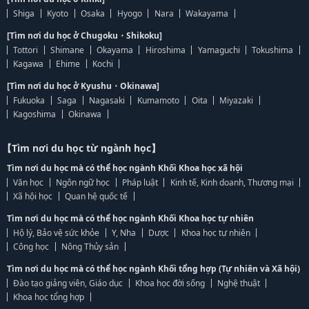
Shiga
Kyoto
Osaka
Hyogo
Nara
Wakayama
[Tìm nơi du học ở Chugoku・Shikoku]
Tottori
Shimane
Okayama
Hiroshima
Yamaguchi
Tokushima
Kagawa
Ehime
Kochi
[Tìm nơi du học ở Kyushu・Okinawa]
Fukuoka
Saga
Nagasaki
Kumamoto
Oita
Miyazaki
Kagoshima
Okinawa
【Tìm nơi du học từ ngành học】
Tìm nơi du học mà có thể học ngành Khối Khoa học xã hội
Văn học
Ngôn ngữ học
Pháp luật
Kinh tế, Kinh doanh, Thương mại
Xã hội học
Quan hệ quốc tế
Tìm nơi du học mà có thể học ngành Khối Khoa học tự nhiên
Hộ lý, Bảo vệ sức khỏe
Y, Nha
Dược
Khoa học tự nhiên
Công học
Nông Thủy sản
Tìm nơi du học mà có thể học ngành Khối tổng hợp (Tự nhiên và Xã hội)
Đào tạo giảng viên, Giáo dục
Khoa học đời sống
Nghệ thuật
Khoa học tổng hợp