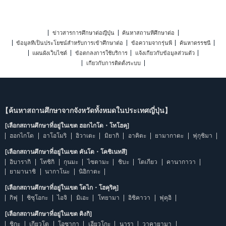
ข่าวสารการศึกษาต่อญี่ปุ่น
ค้นหาสถานที่ศึกษาต่อ
ข้อมูลที่เป็นประโยชน์สำหรับการเข้าศึกษาต่อ
ข้อความจากรุ่นพี่
ค้นหาดรรชนี
แผนผังเว็บไซต์
ข้อตกลงการใช้บริการ
แจ้งเกี่ยวกับข้อมูลส่วนตัว
เกี่ยวกับการติดตั้งระบบ
【ค้นหาสถานศึกษาจากจังหวัดทั้งหมดในประเทศญี่ปุ่น】
[เลือกสถานศึกษาที่อยู่ในเขต ฮอกไกโด・โทโฮคุ]
ฮอกไกโด
อาโอโมริ
อิวาเตะ
มิยากิ
อาคิตะ
ยามากาตะ
ฟุกุชิมา
[เลือกสถานศึกษาที่อยู่ในเขต คันโต・โคชิเนทสึ]
อิบารากิ
โทชิกิ
กุนมะ
ไซตามะ
ชิบะ
โตเกียว
คานากาวา
ยามานาชิ
นากาโนะ
นิอิกาตะ
[เลือกสถานศึกษาที่อยู่ในเขต โตไก・โฮคุริคุ]
กิฟุ
ชิซุโอกะ
ไอจิ
มิเอะ
โทยามา
อิชิคาวา
ฟุคุอิ
[เลือกสถานศึกษาที่อยู่ในเขต คิงกิ]
ชิกะ
เกียวโต
โอซากา
เฮียวโกะ
นารา
วาคายามา