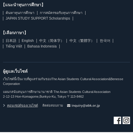
【แนะนำทุนการศึกษา】
ค้นหาทุนการศึกษา
การสมัครขอรับทุนการศึกษา
JAPAN STUDY SUPPORT Scholarships
【เลือกภาษา】
日本語
English
中文（简体字）
中文（繁體字）
한국어
Tiếng Việt
Bahasa Indonesia
ผู้ดูแลเว็บไซต์
เว็บไซต์นี้เป็นเวบที่ดูแลร่วมกันของThe Asian Students Cultural Association&Benesse
Corporation
แผนกสนับสนุนการศึกษานานาชาติ The Asian Students Cultural Association
2-12-13 Hon-Komagome,Bunkyo-Ku, Tokyo 〒113-8462
คอนเซปต์ของเวบไซต์
ติดต่อสอบถาม