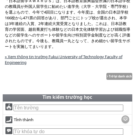
「日本語留学ＡＷＡＲＤＳ」は、日本語教育振興協会所属の日本語学校
の教職員が外国人留学生に勧めたい進学先（大学・大学院・専門学校）
を選ぶもので、今年で4回目になります。今年度は、全国の日本語学校
166校から471票の回答があり、部門ごとにトップ校が選出され、本学
は3年連続の入賞、2年連続大賞受賞となりました。これは、日本語教
育の学習面、越前蕎麦打ち体験などの日本文化体験学習および就職指導
などの留学生へのサポートや留学生向け特別奨学金制度などが高く評価
されたものです。今後も、教職員一丸となって、きめ細かい留学生サポ
ートを実施してまいります。
» Xem thông tin trường Fukui University of Technology Faculty of
Engineering
Tìm kiếm trường học
Tỉnh thành