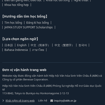
Đào tạo giảng viên, Giáo dục
Khoa học đời sống
Nghệ thuật
Khoa học tổng hợp
【Hướng dẫn tìm học bổng】
Tìm học bổng
Đăng kí học bổng
JAPAN STUDY SUPPORT Scholarships
【Lựa chọn ngôn ngữ】
日本語
English
中文（简体字）
中文（繁體字）
한국어
Bahasa Indonesia
ภาษาไทย
Đơn vị vận hành trang web
Website này được đồng vận hành bởi Hiệp hội Văn hóa Sinh Viên Châu Á (ABK) và
Công ty cổ phần Benesse Coporation.
Hiệp hội Văn hóa Sinh Viên Châu Á (ABK) Phòng Sự nghiệp Hỗ trợ Giáo dục Quốc
tế
113-8642, Tokyo-to Bunkyo-ku Honkomagome 2-12-13
Khái niệm về trang web
Liên hệ