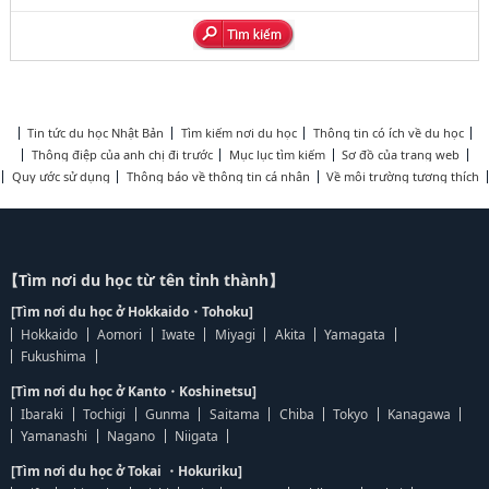
Tin tức du học Nhật Bản
Tìm kiếm nơi du học
Thông tin có ích về du học
Thông điệp của anh chị đi trước
Mục lục tìm kiếm
Sơ đồ của trang web
Quy ước sử dụng
Thông báo về thông tin cá nhân
Về môi trường tương thích
【Tìm nơi du học từ tên tỉnh thành】
[Tìm nơi du học ở Hokkaido・Tohoku]
Hokkaido
Aomori
Iwate
Miyagi
Akita
Yamagata
Fukushima
[Tìm nơi du học ở Kanto・Koshinetsu]
Ibaraki
Tochigi
Gunma
Saitama
Chiba
Tokyo
Kanagawa
Yamanashi
Nagano
Niigata
[Tìm nơi du học ở Tokai ・Hokuriku]