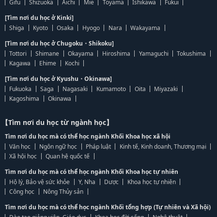
Gifu
Shizuoka
Aichi
Mie
Toyama
Ishikawa
Fukui
[Tìm nơi du học ở Kinki]
Shiga
Kyoto
Osaka
Hyogo
Nara
Wakayama
[Tìm nơi du học ở Chugoku・Shikoku]
Tottori
Shimane
Okayama
Hiroshima
Yamaguchi
Tokushima
Kagawa
Ehime
Kochi
[Tìm nơi du học ở Kyushu・Okinawa]
Fukuoka
Saga
Nagasaki
Kumamoto
Oita
Miyazaki
Kagoshima
Okinawa
【Tìm nơi du học từ ngành học】
Tìm nơi du học mà có thể học ngành Khối Khoa học xã hội
Văn học
Ngôn ngữ học
Pháp luật
Kinh tế, Kinh doanh, Thương mại
Xã hội học
Quan hệ quốc tế
Tìm nơi du học mà có thể học ngành Khối Khoa học tự nhiên
Hộ lý, Bảo vệ sức khỏe
Y, Nha
Dược
Khoa học tự nhiên
Công học
Nông Thủy sản
Tìm nơi du học mà có thể học ngành Khối tổng hợp (Tự nhiên và Xã hội)