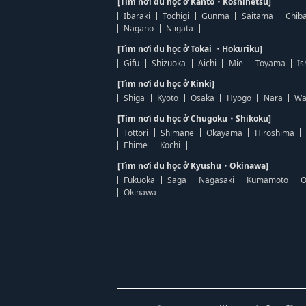
[Tìm nơi du học ở Kanto・Koshinetsu]
Ibaraki
Tochigi
Gunma
Saitama
Chib
Nagano
Niigata
[Tìm nơi du học ở Tokai ・Hokuriku]
Gifu
Shizuoka
Aichi
Mie
Toyama
Is
[Tìm nơi du học ở Kinki]
Shiga
Kyoto
Osaka
Hyogo
Nara
Wa
[Tìm nơi du học ở Chugoku・Shikoku]
Tottori
Shimane
Okayama
Hiroshima
Ehime
Kochi
[Tìm nơi du học ở Kyushu・Okinawa]
Fukuoka
Saga
Nagasaki
Kumamoto
O
Okinawa