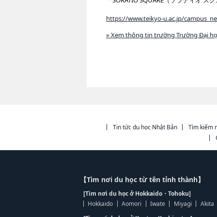
「SORATIO SQUARE（ソラティオ
https://www.teikyo-u.ac.jp/campus_n
» Xem thông tin trường Trường Đại họ
Tin tức du học Nhật Bản
Tìm kiếm n
【Tìm nơi du học từ tên tỉnh thành】
[Tìm nơi du học ở Hokkaido・Tohoku]
Hokkaido
Aomori
Iwate
Miyagi
Akita