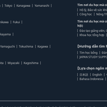
Tìm nơi du học mà c
a
Tokyo
Kanagawa
Yamanashi
Hộ lý, Bảo vệ sức kh
Công học
Nông Th
Tìm nơi du học mà c
hikawa
Fukui
hội)
Đào tạo giảng viên, 
kayama
Khoa học tổng hợp
【Hướng dẫn tìm 
Yamaguchi
Tokushima
Kagawa
Tìm học bổng
Đăn
JAPAN STUDY SUPPO
ita
Miyazaki
Kagoshima
【Lựa chọn ngôn
日本語
English
Bahasa Indonesia