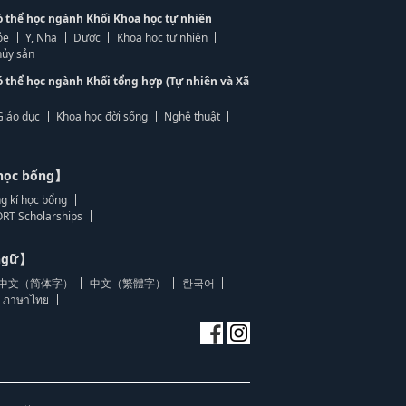
ó thể học ngành Khối Khoa học tự nhiên
ỏe
Y, Nha
Dược
Khoa học tự nhiên
ủy sản
ó thể học ngành Khối tổng hợp (Tự nhiên và Xã
Giáo dục
Khoa học đời sống
Nghệ thuật
học bổng】
g kí học bổng
RT Scholarships
 ngữ】
中文（简体字）
中文（繁體字）
한국어
ภาษาไทย