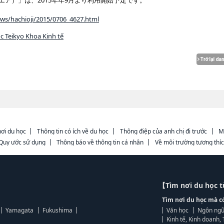
 スクエア）」は、2015年年9月より利用開始予定です。
ews/hachioji/2015/0706_4627.html
c Teikyo Khoa Kinh tế
ơi du học
Thông tin có ích về du học
Thông điệp của anh chị đi trước
M
Quy ước sử dụng
Thông báo về thông tin cá nhân
Về môi trường tương thí
【Tìm nơi du học 
Tìm nơi du học mà c
Yamagata
Fukushima
Văn học
Ngôn ngữ
Kinh tế, Kinh doanh