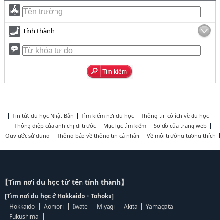
Tỉnh thành
Tin tức du học Nhật Bản
Tìm kiếm nơi du học
Thông tin có ích về du học
Thông điệp của anh chị đi trước
Mục lục tìm kiếm
Sơ đồ của trang web
Quy ước sử dụng
Thông báo về thông tin cá nhân
Về môi trường tương thích
【Tìm nơi du học từ tên tỉnh thành】
[Tìm nơi du học ở Hokkaido・Tohoku]
Hokkaido
Aomori
Iwate
Miyagi
Akita
Yamagata
Fukushima