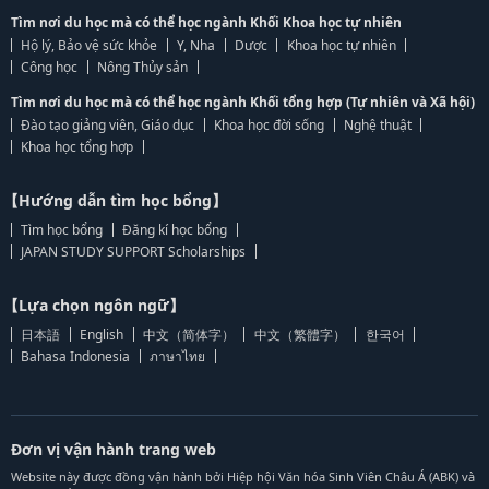
Tìm nơi du học mà có thể học ngành Khối Khoa học tự nhiên
Hộ lý, Bảo vệ sức khỏe
Y, Nha
Dược
Khoa học tự nhiên
Công học
Nông Thủy sản
Tìm nơi du học mà có thể học ngành Khối tổng hợp (Tự nhiên và Xã hội)
Đào tạo giảng viên, Giáo dục
Khoa học đời sống
Nghệ thuật
Khoa học tổng hợp
【Hướng dẫn tìm học bổng】
Tìm học bổng
Đăng kí học bổng
JAPAN STUDY SUPPORT Scholarships
【Lựa chọn ngôn ngữ】
日本語
English
中文（简体字）
中文（繁體字）
한국어
Bahasa Indonesia
ภาษาไทย
Đơn vị vận hành trang web
Website này được đồng vận hành bởi Hiệp hội Văn hóa Sinh Viên Châu Á (ABK) và