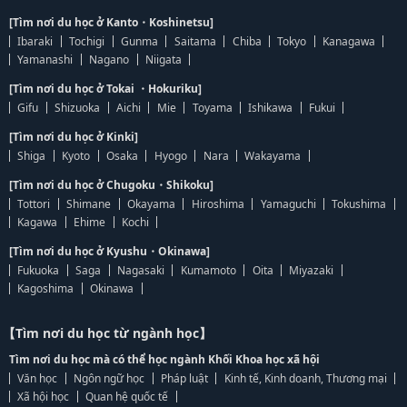
[Tìm nơi du học ở Kanto・Koshinetsu]
Ibaraki
Tochigi
Gunma
Saitama
Chiba
Tokyo
Kanagawa
Yamanashi
Nagano
Niigata
[Tìm nơi du học ở Tokai ・Hokuriku]
Gifu
Shizuoka
Aichi
Mie
Toyama
Ishikawa
Fukui
[Tìm nơi du học ở Kinki]
Shiga
Kyoto
Osaka
Hyogo
Nara
Wakayama
[Tìm nơi du học ở Chugoku・Shikoku]
Tottori
Shimane
Okayama
Hiroshima
Yamaguchi
Tokushima
Kagawa
Ehime
Kochi
[Tìm nơi du học ở Kyushu・Okinawa]
Fukuoka
Saga
Nagasaki
Kumamoto
Oita
Miyazaki
Kagoshima
Okinawa
【Tìm nơi du học từ ngành học】
Tìm nơi du học mà có thể học ngành Khối Khoa học xã hội
Văn học
Ngôn ngữ học
Pháp luật
Kinh tế, Kinh doanh, Thương mại
Xã hội học
Quan hệ quốc tế