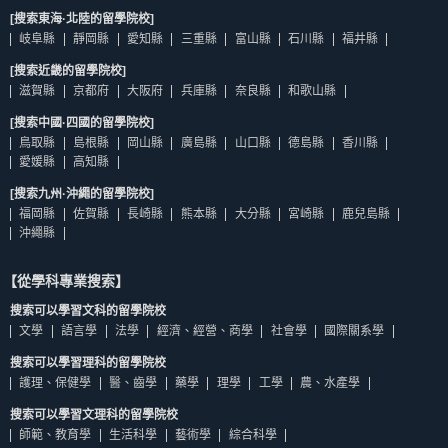
[搜索東海·北陸的留學院校]
岐阜縣
靜岡縣
愛知縣
三重縣
富山縣
石川縣
福井縣
[搜索近畿的留學院校]
滋賀縣
京都府
大阪府
兵庫縣
奈良縣
和歌山縣
[搜索中國·四國的留學院校]
鳥取縣
島根縣
岡山縣
廣島縣
山口縣
德島縣
香川縣
愛媛縣
高知縣
[搜索九州·沖繩的留學院校]
福岡縣
佐賀縣
長崎縣
熊本縣
大分縣
宮崎縣
鹿兒島縣
沖繩縣
【從學科專業搜索】
搜索可以學習文科的留學院校
文學
語言學
法學
經濟、經營、商學
社會學
國際關系學
搜索可以學習理科的留學院校
護理、保健學
醫、齒學
藥學
理學
工學
農、水產學
搜索可以學習文理科的留學院校
師範、教育學
生活科學
藝術學
綜合科學