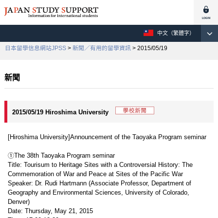
中文（繁體字）
日本留學信息網站JPSS
>
新聞／有用的留學資訊
> 2015/05/19
新聞
2015/05/19 Hiroshima University
[Hiroshima University]Announcement of the Taoyaka Program seminar
①The 38th Taoyaka Program seminar
Title: Tourisum to Heritage Sites with a Controversial History: The
Commemoration of War and Peace at Sites of the Pacific War
Speaker: Dr. Rudi Hartmann (Associate Professor, Department of
Geography and Environmental Sciences, University of Colorado,
Denver)
Date: Thursday, May 21, 2015