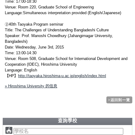
Time: 17:00-18:30
Venue: Room 220, Graduate School of Engineering
Language:Simultaneous interpretation provided (English/Japanese)
②40th Taoyaka Program seminar
Title: The Challenges of Understanding Bangladeshi Culture
Speaker: Prof. Manoshi Chowdhury (Jahangirnagar University,
Bangladeshi)
Date: Wednesday, June 3rd, 2015
Time: 13:00-14:30
Venue: Room 508, Graduate School for International Development and
Cooperation (IDEC), Hiroshima University
Language: English
【HP】
http://taoyaka.hiroshima-u.ac.jp/english/index.html
» Hiroshima University 的信息
查詢學校