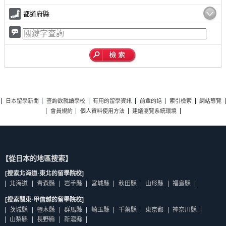
都道府縣
日本留學新聞
查詢欲就讀學校
有用的留學資訊
前輩的話
索引檢索
網站導覽
會員規約
個人資料使用方法
建議瀏覽系統環境
【從日本的地區搜索】
[搜索北海道·東北的留學院校]
北海道
青森縣
岩手縣
宮城縣
秋田縣
山形縣
福島縣
[搜索關東·甲信越的留學院校]
茨城縣
櫪木縣
群馬縣
崎玉縣
千葉縣
東京都
神奈川縣
山梨縣
長野縣
新瀉縣