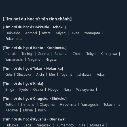
【Tìm nơi du học từ tên tỉnh thành】
[Tìm nơi du học ở Hokkaido・Tohoku]
Hokkaido
Aomori
Iwate
Miyagi
Akita
Yamagata
Fukushima
[Tìm nơi du học ở Kanto・Koshinetsu]
Ibaraki
Tochigi
Gunma
Saitama
Chiba
Tokyo
Kanagawa
Yamanashi
Nagano
Niigata
[Tìm nơi du học ở Tokai ・Hokuriku]
Gifu
Shizuoka
Aichi
Mie
Toyama
Ishikawa
Fukui
[Tìm nơi du học ở Kinki]
Shiga
Kyoto
Osaka
Hyogo
Nara
Wakayama
[Tìm nơi du học ở Chugoku・Shikoku]
Tottori
Shimane
Okayama
Hiroshima
Yamaguchi
Tokushima
Kagawa
Ehime
Kochi
[Tìm nơi du học ở Kyushu・Okinawa]
Fukuoka
Saga
Nagasaki
Kumamoto
Oita
Miyazaki