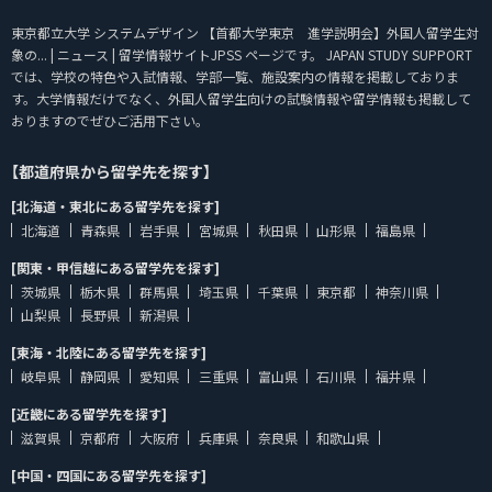
東京都立大学 システムデザイン 【首都大学東京 進学説明会】外国人留学生対
象の... | ニュース | 留学情報サイトJPSS ページです。 JAPAN STUDY SUPPORT
では、学校の特色や入試情報、学部一覧、施設案内の情報を掲載しておりま
す。大学情報だけでなく、外国人留学生向けの試験情報や留学情報も掲載して
おりますのでぜひご活用下さい。
【都道府県から留学先を探す】
[北海道・東北にある留学先を探す]
北海道
青森県
岩手県
宮城県
秋田県
山形県
福島県
[関東・甲信越にある留学先を探す]
茨城県
栃木県
群馬県
埼玉県
千葉県
東京都
神奈川県
山梨県
長野県
新潟県
[東海・北陸にある留学先を探す]
岐阜県
静岡県
愛知県
三重県
富山県
石川県
福井県
[近畿にある留学先を探す]
滋賀県
京都府
大阪府
兵庫県
奈良県
和歌山県
[中国・四国にある留学先を探す]