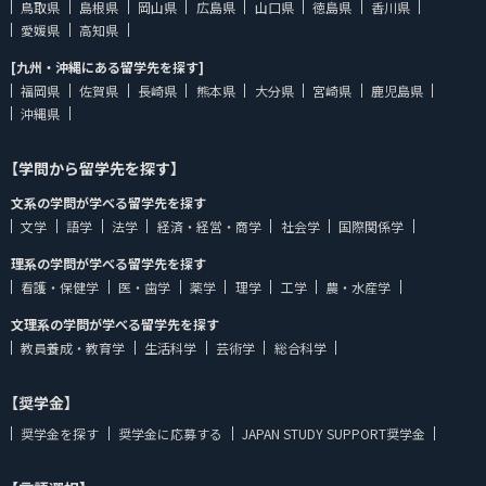
鳥取県
島根県
岡山県
広島県
山口県
徳島県
香川県
愛媛県
高知県
[九州・沖縄にある留学先を探す]
福岡県
佐賀県
長崎県
熊本県
大分県
宮崎県
鹿児島県
沖縄県
【学問から留学先を探す】
文系の学問が学べる留学先を探す
文学
語学
法学
経済・経営・商学
社会学
国際関係学
理系の学問が学べる留学先を探す
看護・保健学
医・歯学
薬学
理学
工学
農・水産学
文理系の学問が学べる留学先を探す
教員養成・教育学
生活科学
芸術学
総合科学
【奨学金】
奨学金を探す
奨学金に応募する
JAPAN STUDY SUPPORT奨学金