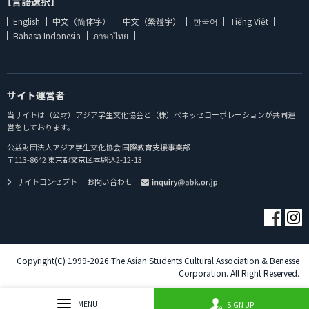
【言語選択】
English
中文（简体字）
中文（繁體字）
한국어
Tiếng Việt
Bahasa Indonesia
ภาษาไทย
サイト運営者
当サイトは（公財）アジア学生文化協会と（株）ベネッセコーポレーションが共同運
営をしております。
公益財団法人アジア学生文化協会 国際教育支援事業部
〒113-8642 東京都文京区本駒込2-12-13
サイトコンセプト
お問い合わせ
Copyright(C) 1999-2026 The Asian Students Cultural Association & Benesse
Corporation. All Right Reserved.
MENU
SIGN UP