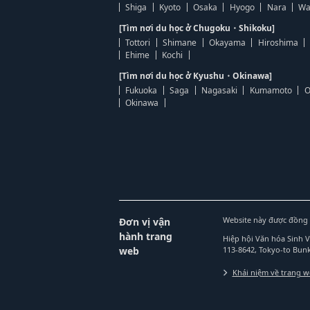
Shiga
Kyoto
Osaka
Hyogo
Nara
Wa
[Tìm nơi du học ở Chugoku・Shikoku]
Tottori
Shimane
Okayama
Hiroshima
Ehime
Kochi
[Tìm nơi du học ở Kyushu・Okinawa]
Fukuoka
Saga
Nagasaki
Kumamoto
O
Okinawa
Website này được đồng 
Đơn vị vận
hành trang
Hiệp hội Văn hóa Sinh 
web
113-8642, Tokyo-to Bu
Khái niệm về trang 