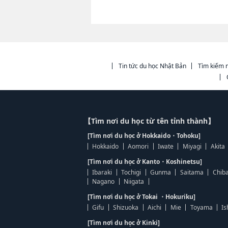
Tin tức du học Nhật Bản
Tìm kiếm n
【Tìm nơi du học từ tên tỉnh thành】
[Tìm nơi du học ở Hokkaido・Tohoku]
Hokkaido
Aomori
Iwate
Miyagi
Akita
[Tìm nơi du học ở Kanto・Koshinetsu]
Ibaraki
Tochigi
Gunma
Saitama
Chib
Nagano
Niigata
[Tìm nơi du học ở Tokai ・Hokuriku]
Gifu
Shizuoka
Aichi
Mie
Toyama
Is
[Tìm nơi du học ở Kinki]