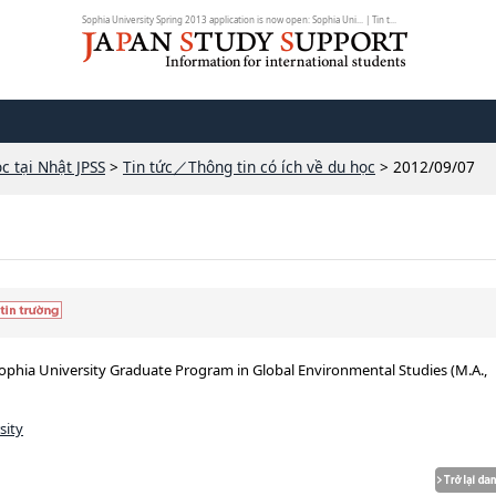
Sophia University Spring 2013 application is now open: Sophia Uni... | Tin t...
c tại Nhật JPSS
>
Tin tức／Thông tin có ích về du học
> 2012/09/07
Sophia University Graduate Program in Global Environmental Studies (M.A.,
sity