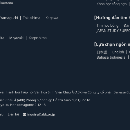
kayama
Khoa học tổng hợp
【Hướng dẫn tìm 
Yamaguchi
Tokushima
Kagawa
Tìm học bổng
Đăn
JAPAN STUDY SUPPO
ita
Miyazaki
Kagoshima
【Lựa chọn ngôn
日本語
English
Bahasa Indonesia
vận hành bởi Hiệp hội Văn hóa Sinh Viên Châu Á (ABK) và Công ty cổ phần Benesse C
Viên Châu Á (ABK) Phòng Sự nghiệp Hỗ trợ Giáo dục Quốc tế
nkyo-ku Honkomagome 2-12-13
web
Liên hệ