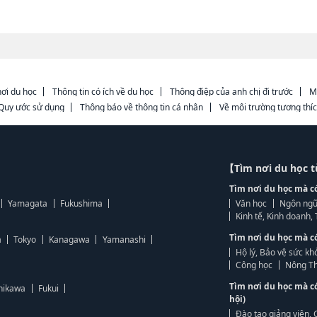
ơi du học
Thông tin có ích về du học
Thông điệp của anh chị đi trước
M
Quy ước sử dụng
Thông báo về thông tin cá nhân
Về môi trường tương thí
【Tìm nơi du học 
Tìm nơi du học mà c
Yamagata
Fukushima
Văn học
Ngôn ngữ
Kinh tế, Kinh doanh
Tìm nơi du học mà c
a
Tokyo
Kanagawa
Yamanashi
Hộ lý, Bảo vệ sức kh
Công học
Nông Th
Tìm nơi du học mà c
hikawa
Fukui
hội)
Đào tạo giảng viên, 