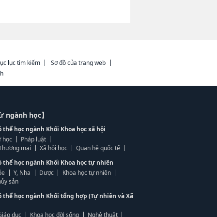
ục lục tìm kiếm
Sơ đồ của trang web
ch
từ ngành học】
ó thể học ngành Khối Khoa học xã hội
 học
Pháp luật
, Thương mại
Xã hội học
Quan hệ quốc tế
ó thể học ngành Khối Khoa học tự nhiên
ỏe
Y, Nha
Dược
Khoa học tự nhiên
ủy sản
ó thể học ngành Khối tổng hợp (Tự nhiên và Xã
Giáo dục
Khoa học đời sống
Nghệ thuật