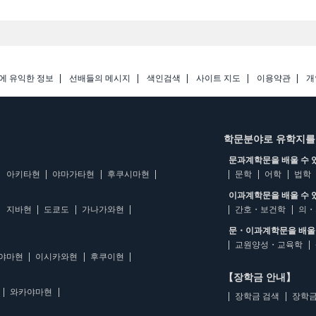
에 유익한 정보
선배들의 메시지
색인검색
사이트 지도
이용약관
개
학문분야로 유학지를
문과계학문을 배울 수 
아키타현
야마가타현
후쿠시마현
문학
어학
법학
이과계학문을 배울 수 
지바현
도쿄도
가나가와현
간호・보건학
의・
문・이과계학문을 배울 
교원양성・교육학
야마현
이시카와현
후쿠이현
【장학금 안내】
와카야마현
장학금 검색
장학금