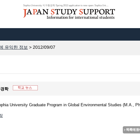
Sophia University 지구환경학 Spring 2013 application is now open: Sophia Uni....
에 유익한 정보
> 2012/09/07
지구환경학
ophia University Graduate Program in Global Environmental Studies (M.A., Ph
일람