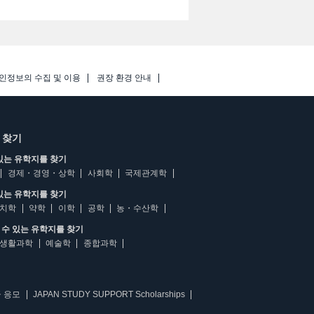
인정보의 수집 및 이용
권장 환경 안내
 찾기
있는 유학지를 찾기
경제・경영・상학
사회학
국제관계학
있는 유학지를 찾기
치학
약학
이학
공학
농・수산학
수 있는 유학지를 찾기
생활과학
예술학
종합과학
 응모
JAPAN STUDY SUPPORT Scholarships