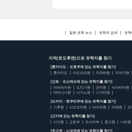
일본 유학 뉴스
유학처 검색
유학
지역(토도후켄)으로 유학지를 찾기
[홋카이도・도호쿠에 있는 유학지를 찾기]
홋카이도
아오모리현
이와테현
미야기현
[간토・조신에쓰에 있는 유학지를 찾기]
이바라키현
도치기현
군마현
사이타마현
야마나시현
나가노현
니가타현
[도카이・호쿠리쿠에 있는 유학지를 찾기]
기후현
시즈오카현
아이치현
미에현
도
[긴키에 있는 유학지를 찾기]
시가현
교토부
오사카부
효고현
나라현
[주고쿠・시코쿠에 있는 유학지를 찾기]