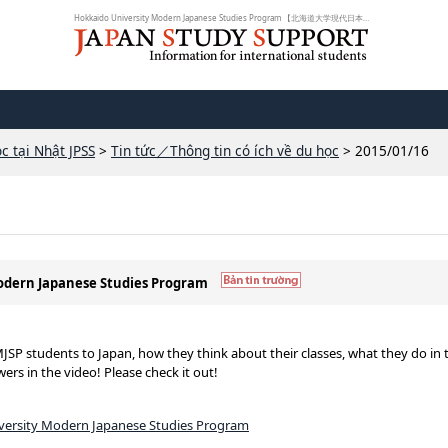
Hokkaido University Modern Japanese Studies Program 【北海道大学現代日本学プ...
c tại Nhật JPSS
>
Tin tức／Thông tin có ích về du học
> 2015/01/16
Modern Japanese Studies Program
SP students to Japan, how they think about their classes, what they do in t
swers in the video! Please check it out!
versity Modern Japanese Studies Program