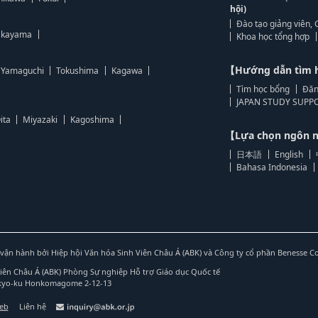
hội)
Đào tạo giảng viên, 
kayama
Khoa học tổng hợp
【Hướng dẫn tìm 
Yamaguchi
Tokushima
Kagawa
Tìm học bổng
Đăn
JAPAN STUDY SUPPO
ita
Miyazaki
Kagoshima
【Lựa chọn ngôn
日本語
English
Bahasa Indonesia
vận hành bởi Hiệp hội Văn hóa Sinh Viên Châu Á (ABK) và Công ty cổ phần Benesse C
Viên Châu Á (ABK) Phòng Sự nghiệp Hỗ trợ Giáo dục Quốc tế
nkyo-ku Honkomagome 2-12-13
web
Liên hệ