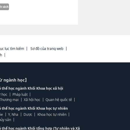
ục lục tìm kiếm
Sơ đồ của trang web
ch
từ ngành học】
ó thể học ngành Khối Khoa học xã hội
 học
Pháp luật
, Thương mại
Xã hội học
Quan hệ quốc tế
ó thể học ngành Khối Khoa học tự nhiên
ỏe
Y, Nha
Dược
Khoa học tự nhiên
ủy sản
ó thể học ngành Khối tổng hợp (Tự nhiên và Xã