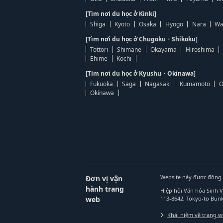
[Tìm nơi du học ở Kinki]
Shiga
Kyoto
Osaka
Hyogo
Nara
Wa
[Tìm nơi du học ở Chugoku・Shikoku]
Tottori
Shimane
Okayama
Hiroshima
Ehime
Kochi
[Tìm nơi du học ở Kyushu・Okinawa]
Fukuoka
Saga
Nagasaki
Kumamoto
O
Okinawa
Website này được đồng 
Đơn vị vận
hành trang
Hiệp hội Văn hóa Sinh 
web
113-8642, Tokyo-to Bu
Khái niệm về trang 