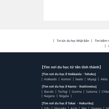
Tin tức du học Nhật Bản
Tìm kiếm n
【Tìm nơi du học từ tên tỉnh thành】
[Tìm nơi du học ở Hokkaido・Tohoku]
Hokkaido
Aomori
Iwate
Miyagi
Akita
[Tìm nơi du học ở Kanto・Koshinetsu]
Ibaraki
Tochigi
Gunma
Saitama
Chib
Nagano
Niigata
[Tìm nơi du học ở Tokai ・Hokuriku]
Gifu
Shizuoka
Aichi
Mie
Toyama
Is