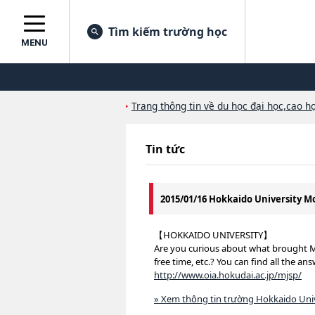
Tìm kiếm trường học
MENU
Trang thông tin về du học đại học,cao họ
Tin tức
2015/01/16 Hokkaido University 
【HOKKAIDO UNIVERSITY】
Are you curious about what brought MJ
free time, etc.? You can find all the an
http://www.oia.hokudai.ac.jp/mjsp/
» Xem thông tin trường Hokkaido Uni