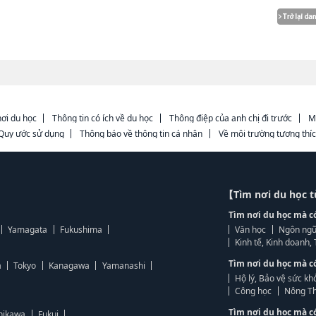
ơi du học
Thông tin có ích về du học
Thông điệp của anh chị đi trước
M
Quy ước sử dụng
Thông báo về thông tin cá nhân
Về môi trường tương thí
【Tìm nơi du học 
Tìm nơi du học mà c
Yamagata
Fukushima
Văn học
Ngôn ngữ
Kinh tế, Kinh doanh
Tìm nơi du học mà c
a
Tokyo
Kanagawa
Yamanashi
Hộ lý, Bảo vệ sức kh
Công học
Nông Th
Tìm nơi du học mà c
hikawa
Fukui