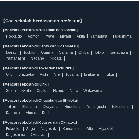
【Cari sekolah berdasarkan prefektur】
[Mencari sekolah di Hokkaido dan Tohoku]
Hokkaido
Aomori
Iwate
Miyagi
Akita
Yamagata
Fukushima
[Mencari sekolah di Kanto dan Koshinetsu]
Ibaragi
Tochigi
Gunma
Saitama
Chiba
Tokyo
Kanagawa
Yamanashi
Nagano
Niigata
[Mencari sekolah di Tokai dan Hokuriku]
Gifu
Shizuoka
Aichi
Mie
Toyama
Ishikawa
Fukui
[Mencari sekolah di Kinki]
Shiga
Kyoto
Osaka
Hyogo
Nara
Wakayama
[Mencari sekolah di Chugoku dan Shikoku]
Tottori
Shimane
Okayama
Hiroshima
Yamaguchi
Tokushima
Kagawa
Ehime
Kochi
[Mencari sekolah di Kyusyu dan Okinawa]
Fukuoka
Saga
Nagasaki
Kumamoto
Oita
Miyazaki
Kagoshima
Okinawa