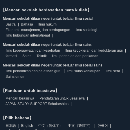
【Mencari sekolah berdasarkan mata kuliah】
Mencari sekolah diluar negeri untuk belajar Ilmu sosial
Sastra
Bahasa
Ilmu hukum
Ekonomi, manajemen, dan perdagangan
Ilmu sosiologi
Ilmu hubungan international
Mencari sekolah diluar negeri untuk belajar Ilmu sains
Ilmu keperaawatan dan kesehatan
Ilmu kedokteran dan kedokteran gigi
farmasi
Sains
Teknik
Ilmu pertanian dan perikanan
Mencari sekolah diluar negeri untuk belajar Ilmu sosial sains
Ilmu pendidikan dan pelatihan guru
Ilmu sains kehidupan
Ilmu seni
Sains umum
【Panduan untuk beasiswa】
Mencari beasiswa
Pendaftaran untuk Beasiswa
JAPAN STUDY SUPPORT Scholarships
【Pilih bahasa】
日本語
English
中文（简体字）
中文（繁體字）
한국어