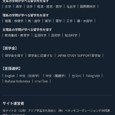
文系の学問が学べる留学先を探す
文学
語学
法学
経済・経営・商学
社会学
国際関係学
理系の学問が学べる留学先を探す
看護・保健学
医・歯学
薬学
理学
工学
農・水産学
文理系の学問が学べる留学先を探す
教員養成・教育学
生活科学
芸術学
総合科学
【奨学金】
奨学金を探す
奨学金に応募する
JAPAN STUDY SUPPORT奨学金
【言語選択】
English
中文（简体字）
中文（繁體字）
한국어
Tiếng Việt
Bahasa Indonesia
ภาษาไทย
サイト運営者
当サイトは（公財）アジア学生文化協会と（株）ベネッセコーポレーションが共同運