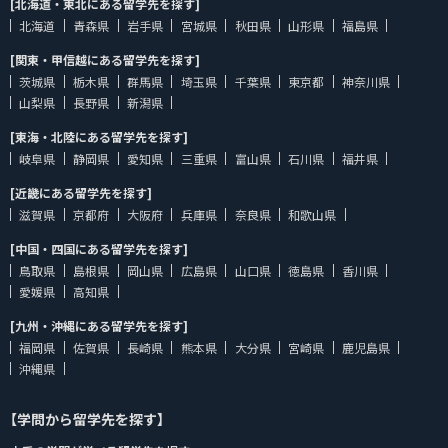
[北海道・東北にある留学先を探す]
北海道
青森県
岩手県
宮城県
秋田県
山形県
福島県
[関東・甲信越にある留学先を探す]
茨城県
栃木県
群馬県
埼玉県
千葉県
東京都
神奈川県
山梨県
長野県
新潟県
[東海・北陸にある留学先を探す]
岐阜県
静岡県
愛知県
三重県
富山県
石川県
福井県
[近畿にある留学先を探す]
滋賀県
京都府
大阪府
兵庫県
奈良県
和歌山県
[中国・四国にある留学先を探す]
鳥取県
島根県
岡山県
広島県
山口県
徳島県
香川県
愛媛県
高知県
[九州・沖縄にある留学先を探す]
福岡県
佐賀県
長崎県
熊本県
大分県
宮崎県
鹿児島県
沖縄県
【学問から留学先を探す】