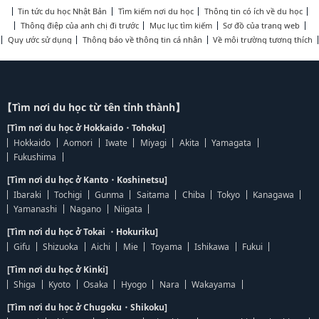
Tin tức du học Nhật Bản
Tìm kiếm nơi du học
Thông tin có ích về du học
Thông điệp của anh chị đi trước
Mục lục tìm kiếm
Sơ đồ của trang web
Quy ước sử dụng
Thông báo về thông tin cá nhân
Về môi trường tương thích
【Tìm nơi du học từ tên tỉnh thành】
[Tìm nơi du học ở Hokkaido・Tohoku]
Hokkaido
Aomori
Iwate
Miyagi
Akita
Yamagata
Fukushima
[Tìm nơi du học ở Kanto・Koshinetsu]
Ibaraki
Tochigi
Gunma
Saitama
Chiba
Tokyo
Kanagawa
Yamanashi
Nagano
Niigata
[Tìm nơi du học ở Tokai ・Hokuriku]
Gifu
Shizuoka
Aichi
Mie
Toyama
Ishikawa
Fukui
[Tìm nơi du học ở Kinki]
Shiga
Kyoto
Osaka
Hyogo
Nara
Wakayama
[Tìm nơi du học ở Chugoku・Shikoku]