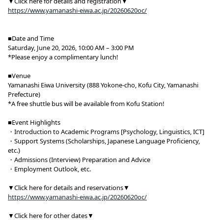
▼Click here for details and registration▼
https://www.yamanashi-eiwa.ac.jp/20260620oc/
■Date and Time
Saturday, June 20, 2026, 10:00 AM – 3:00 PM
*Please enjoy a complimentary lunch!
■Venue
Yamanashi Eiwa University (888 Yokone-cho, Kofu City, Yamanashi
Prefecture)
*A free shuttle bus will be available from Kofu Station!
■Event Highlights
・Introduction to Academic Programs [Psychology, Linguistics, ICT]
・Support Systems (Scholarships, Japanese Language Proficiency,
etc.)
・Admissions (Interview) Preparation and Advice
・Employment Outlook, etc.
▼Click here for details and reservations▼
https://www.yamanashi-eiwa.ac.jp/20260620oc/
▼Click here for other dates▼