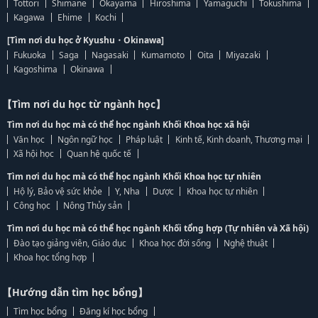
Tottori
Shimane
Okayama
Hiroshima
Yamaguchi
Tokushima
Kagawa
Ehime
Kochi
[Tìm nơi du học ở Kyushu・Okinawa]
Fukuoka
Saga
Nagasaki
Kumamoto
Oita
Miyazaki
Kagoshima
Okinawa
【Tìm nơi du học từ ngành học】
Tìm nơi du học mà có thể học ngành Khối Khoa học xã hội
Văn học
Ngôn ngữ học
Pháp luật
Kinh tế, Kinh doanh, Thương mại
Xã hội học
Quan hệ quốc tế
Tìm nơi du học mà có thể học ngành Khối Khoa học tự nhiên
Hộ lý, Bảo vệ sức khỏe
Y, Nha
Dược
Khoa học tự nhiên
Công học
Nông Thủy sản
Tìm nơi du học mà có thể học ngành Khối tổng hợp (Tự nhiên và Xã hội)
Đào tạo giảng viên, Giáo dục
Khoa học đời sống
Nghệ thuật
Khoa học tổng hợp
【Hướng dẫn tìm học bổng】
Tìm học bổng
Đăng kí học bổng