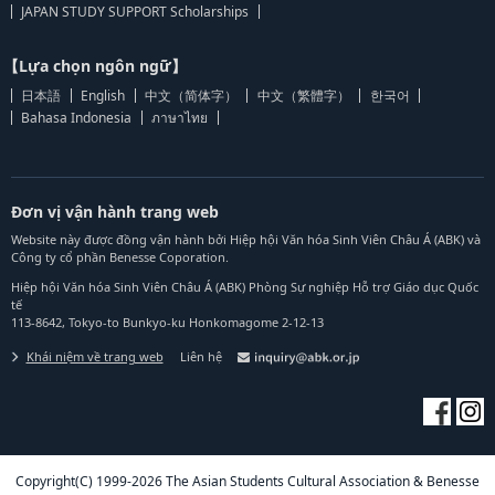
JAPAN STUDY SUPPORT Scholarships
【Lựa chọn ngôn ngữ】
日本語
English
中文（简体字）
中文（繁體字）
한국어
Bahasa Indonesia
ภาษาไทย
Đơn vị vận hành trang web
Website này được đồng vận hành bởi Hiệp hội Văn hóa Sinh Viên Châu Á (ABK) và
Công ty cổ phần Benesse Coporation.
Hiệp hội Văn hóa Sinh Viên Châu Á (ABK) Phòng Sự nghiệp Hỗ trợ Giáo dục Quốc
tế
113-8642, Tokyo-to Bunkyo-ku Honkomagome 2-12-13
Khái niệm về trang web
Liên hệ
Copyright(C) 1999-2026 The Asian Students Cultural Association & Benesse