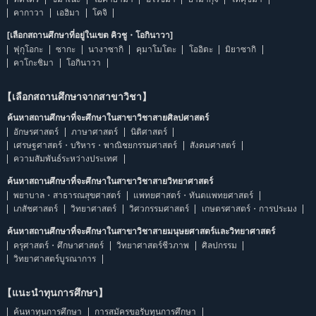
คากาวา
เอฮิมา
โคจิ
[เลือกสถานศึกษาที่อยู่ในเขต คิวชู・โอกินาวา]
ฟุกุโอกะ
ซากะ
นางาซากิ
คุมาโมโตะ
โออิตะ
มิยาซากิ
คาโกะชิมา
โอกินาวา
【เลือกสถานศึกษาจากสาขาวิชา】
ค้นหาสถานศึกษาที่จะศึกษาในสาขาวิชาสายศิลปศาสตร์
อักษรศาสตร์
ภาษาศาสตร์
นิติศาสตร์
เศรษฐศาสตร์・บริหาร・พาณิชยกรรมศาสตร์
สังคมศาสตร์
ความสัมพันธ์ระหว่างประเทศ
ค้นหาสถานศึกษาที่จะศึกษาในสาขาวิชาสายวิทยาศาสตร์
พยาบาล・สาธารณสุขศาสตร์
แพทยศาสตร์・ทันตแพทยศาสตร์
เภสัชศาสตร์
วิทยาศาสตร์
วิศวกรรมศาสตร์
เกษตรศาสตร์・การประมง
ค้นหาสถานศึกษาที่จะศึกษาในสาขาวิชาสายมนุษยศาสตร์และวิทยาศาสตร์
ครุศาสตร์・ศึกษาศาสตร์
วิทยาศาสตร์ชีวภาพ
ศิลปกรรม
วิทยาศาสตร์บูรณาการ
【แนะนำทุนการศึกษา】
ค้นหาทุนการศึกษา
การสมัครขอรับทุนการศึกษา