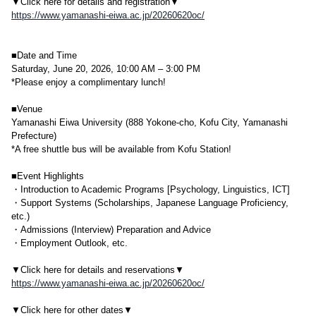
▼Click here for details and registration▼
https://www.yamanashi-eiwa.ac.jp/20260620oc/
■Date and Time
Saturday, June 20, 2026, 10:00 AM – 3:00 PM
*Please enjoy a complimentary lunch!
■Venue
Yamanashi Eiwa University (888 Yokone-cho, Kofu City, Yamanashi
Prefecture)
*A free shuttle bus will be available from Kofu Station!
■Event Highlights
・Introduction to Academic Programs [Psychology, Linguistics, ICT]
・Support Systems (Scholarships, Japanese Language Proficiency,
etc.)
・Admissions (Interview) Preparation and Advice
・Employment Outlook, etc.
▼Click here for details and reservations▼
https://www.yamanashi-eiwa.ac.jp/20260620oc/
▼Click here for other dates▼