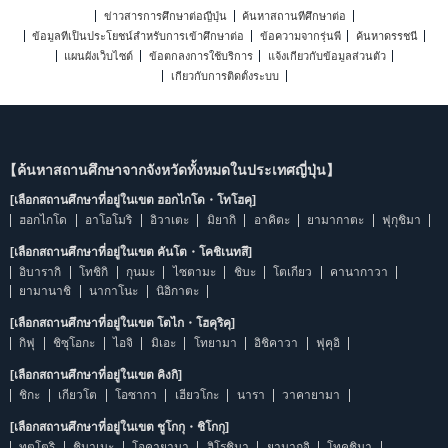
ข่าวสารการศึกษาต่อญี่ปุ่น
ค้นหาสถานที่ศึกษาต่อ
ข้อมูลที่เป็นประโยชน์สำหรับการเข้าศึกษาต่อ
ข้อความจากรุ่นพี่
ค้นหาดรรชนี
แผนผังเว็บไซต์
ข้อตกลงการใช้บริการ
แจ้งเกี่ยวกับข้อมูลส่วนตัว
เกี่ยวกับการติดตั้งระบบ
【ค้นหาสถานศึกษาจากจังหวัดทั้งหมดในประเทศญี่ปุ่น】
[เลือกสถานศึกษาที่อยู่ในเขต ฮอกไกโด・โทโฮคุ]
ฮอกไกโด
อาโอโมริ
อิวาเตะ
มิยากิ
อาคิตะ
ยามากาตะ
ฟุกุชิมา
[เลือกสถานศึกษาที่อยู่ในเขต คันโต・โคชิเนทสึ]
อิบารากิ
โทชิกิ
กุนมะ
ไซตามะ
ชิบะ
โตเกียว
คานากาวา
ยามานาชิ
นากาโนะ
นิอิกาตะ
[เลือกสถานศึกษาที่อยู่ในเขต โตไก・โฮคุริคุ]
กิฟุ
ชิซุโอกะ
ไอจิ
มิเอะ
โทยามา
อิชิคาวา
ฟุคุอิ
[เลือกสถานศึกษาที่อยู่ในเขต คิงกิ]
ชิกะ
เกียวโต
โอซากา
เฮียวโกะ
นารา
วาคายามา
[เลือกสถานศึกษาที่อยู่ในเขต ชูโกกุ・ชิโกกุ]
ทตโตริ
ชิมาเนะ
โอคายามา
ฮิโรชิมา
ยามากุจิ
โทคุชิมา