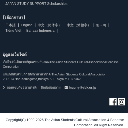
JAPAN STUDY SUPPORT Scholarships
【เลือกภาษา】
日本語
English
中文（简体字）
中文（繁體字）
한국어
Tiếng Việt
Bahasa Indonesia
ผู้ดูแลเว็บไซต์
เว็บไซต์นี้เป็นเวบที่ดูแลร่วมกันของThe Asian Students Cultural Association&Benesse
Corporation
แผนกสนับสนุนการศึกษานานาชาติ The Asian Students Cultural Association
2-12-13 Hon-Komagome,Bunkyo-Ku, Tokyo 〒113-8462
คอนเซปต์ของเวบไซต์
ติดต่อสอบถาม
Copyright(C) 1999-2026 The Asian Students Cultural Association & Benesse
Corporation. All Right Reserved.