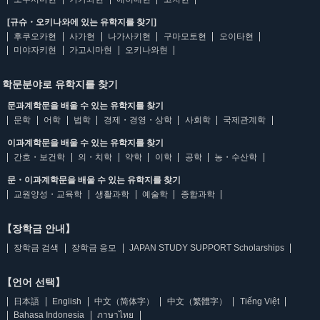
[규슈・오키나와에 있는 유학지를 찾기]
후쿠오카현
사가현
나가사키현
구마모토현
오이타현
미야자키현
가고시마현
오키나와현
학문분야로 유학지를 찾기
문과계학문을 배울 수 있는 유학지를 찾기
문학
어학
법학
경제・경영・상학
사회학
국제관계학
이과계학문을 배울 수 있는 유학지를 찾기
간호・보건학
의・치학
약학
이학
공학
농・수산학
문・이과계학문을 배울 수 있는 유학지를 찾기
교원양성・교육학
생활과학
예술학
종합과학
【장학금 안내】
장학금 검색
장학금 응모
JAPAN STUDY SUPPORT Scholarships
【언어 선택】
日本語
English
中文（简体字）
中文（繁體字）
Tiếng Việt
Bahasa Indonesia
ภาษาไทย