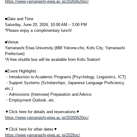
https://www.yamanashi-eiwa.ac.jp/20260620oc/
■Date and Time
Saturday, June 20, 2026, 10:00 AM – 3:00 PM
*Please enjoy a complimentary lunch!
■Venue
Yamanashi Eiwa University (888 Yokone-cho, Kofu City, Yamanashi
Prefecture)
*A free shuttle bus will be available from Kofu Station!
■Event Highlights
・Introduction to Academic Programs [Psychology, Linguistics, ICT]
・Support Systems (Scholarships, Japanese Language Proficiency,
etc.)
・Admissions (Interview) Preparation and Advice
・Employment Outlook, etc.
▼Click here for details and reservations▼
https://www.yamanashi-eiwa.ac.jp/20260620oc/
▼Click here for other dates▼
https://www.yamanashi-eiwa.ac.jp/2026oc/