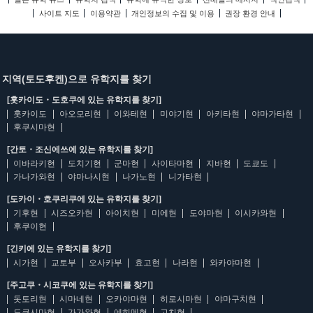
사이트 지도
이용약관
개인정보의 수집 및 이용
권장 환경 안내
지역(토도후켄)으로 유학지를 찾기
[홋카이도・도호쿠에 있는 유학지를 찾기]
홋카이도
아오모리현
이와테현
미야기현
아키타현
야마가타현
후쿠시마현
[간토・조신에쓰에 있는 유학지를 찾기]
이바라키현
도치기현
군마현
사이타마현
지바현
도쿄도
가나가와현
야마나시현
나가노현
니가타현
[도카이・호쿠리쿠에 있는 유학지를 찾기]
기후현
시즈오카현
아이치현
미에현
도야마현
이시카와현
후쿠이현
[긴키에 있는 유학지를 찾기]
시가현
교토부
오사카부
효고현
나라현
와카야마현
[주고쿠・시코쿠에 있는 유학지를 찾기]
돗토리현
시마네현
오카야마현
히로시마현
야마구치현
도쿠시마현
가가와현
에히메현
고치현