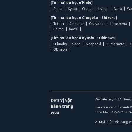
[Tìm nơi du học ở Kinki]
Shiga
Kyoto
Osaka
Hyogo
Nara
Wa
[Tìm nơi du học ở Chugoku・Shikoku]
Tottori
Shimane
Okayama
Hiroshima
Ehime
Kochi
[Tìm nơi du học ở Kyushu・Okinawa]
Fukuoka
Saga
Nagasaki
Kumamoto
O
Okinawa
Website này được đồng 
Đơn vị vận
hành trang
Hiệp hội Văn hóa Sinh 
web
113-8642, Tokyo-to Bu
Khái niệm về trang 