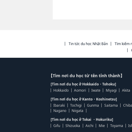
Tin tức du học Nhật Bản
Tìm kiếm n
【Tìm nơi du học từ tên tỉnh thành】
[Tìm nơi du học ở Hokkaido・Tohoku]
Hokkaido
Aomori
Iwate
Miyagi
Akita
[Tìm nơi du học ở Kanto・Koshinetsu]
Ibaraki
Tochigi
Gunma
Saitama
Chib
Nagano
Niigata
[Tìm nơi du học ở Tokai ・Hokuriku]
Gifu
Shizuoka
Aichi
Mie
Toyama
Is