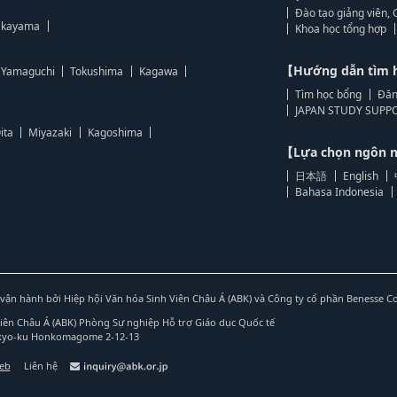
Đào tạo giảng viên, 
kayama
Khoa học tổng hợp
【Hướng dẫn tìm 
Yamaguchi
Tokushima
Kagawa
Tìm học bổng
Đăn
JAPAN STUDY SUPPO
ita
Miyazaki
Kagoshima
【Lựa chọn ngôn
日本語
English
Bahasa Indonesia
vận hành bởi Hiệp hội Văn hóa Sinh Viên Châu Á (ABK) và Công ty cổ phần Benesse C
Viên Châu Á (ABK) Phòng Sự nghiệp Hỗ trợ Giáo dục Quốc tế
nkyo-ku Honkomagome 2-12-13
web
Liên hệ