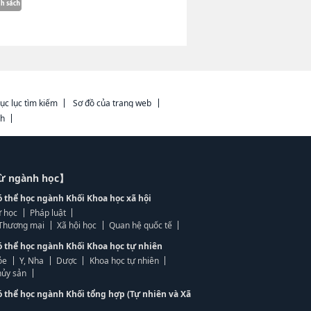
ục lục tìm kiếm
Sơ đồ của trang web
ch
từ ngành học】
ó thể học ngành Khối Khoa học xã hội
 học
Pháp luật
, Thương mại
Xã hội học
Quan hệ quốc tế
ó thể học ngành Khối Khoa học tự nhiên
ỏe
Y, Nha
Dược
Khoa học tự nhiên
ủy sản
ó thể học ngành Khối tổng hợp (Tự nhiên và Xã