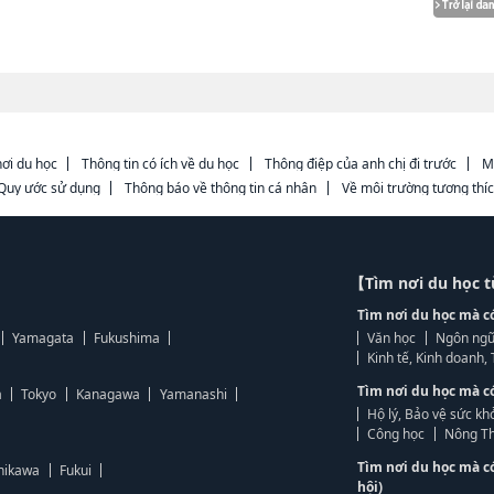
ơi du học
Thông tin có ích về du học
Thông điệp của anh chị đi trước
M
Quy ước sử dụng
Thông báo về thông tin cá nhân
Về môi trường tương thí
【Tìm nơi du học 
Tìm nơi du học mà c
Yamagata
Fukushima
Văn học
Ngôn ngữ
Kinh tế, Kinh doanh
Tìm nơi du học mà c
a
Tokyo
Kanagawa
Yamanashi
Hộ lý, Bảo vệ sức kh
Công học
Nông Th
Tìm nơi du học mà c
hikawa
Fukui
hội)