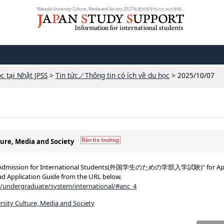
Waseda University Culture, Media and Society 2027年度外国学生のための学部入学...
c tại Nhật JPSS
>
Tin tức／Thông tin có ích về du học
> 2025/10/07
ture, Media and Society
te Admission for International Students(外国学生のための学部入学試験)" for Apr
ad Application Guide from the URL below.
n/undergraduate/system/international/#anc_4
sity Culture, Media and Society