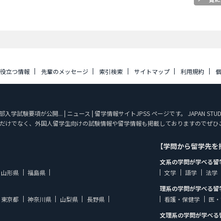
に役立つ情報
先輩のメッセージ
索引検索
サイトマップ
利用規約
学試験要項が公開... | ニュース | 留学情報サイトJPSS ページです。 JAPAN S
だけでなく、外国人留学生向けの試験情報や留学情報も掲載しておりますのでぜひ
【学問から留学先を
文系の学問が学べる留
山形県
福島県
文学
語学
法学
理系の学問が学べる留
東京都
神奈川県
山梨県
長野県
看護・保健学
医・
文理系の学問が学べる