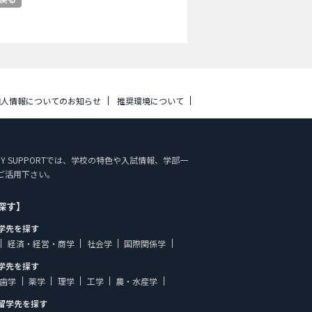
個人情報についてのお知らせ
推奨環境について
TUDY SUPPORTでは、学校の特色や入試情報、学部一
ご活用下さい。
探す】
学先を探す
経済・経営・商学
社会学
国際関係学
学先を探す
歯学
薬学
理学
工学
農・水産学
留学先を探す