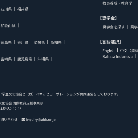
教員養成・教育学
石川県
福井県
【奨学金】
和歌山県
奨学金を探す
奨学
【言語選択】
徳島県
香川県
愛媛県
高知県
English
中文（简
Bahasa Indonesia
宮崎県
鹿児島県
沖縄県
ア学生文化協会と（株）ベネッセコーポレーションが共同運営をしております。
文化協会 国際教育支援事業部
本駒込2-12-13
お問い合わせ