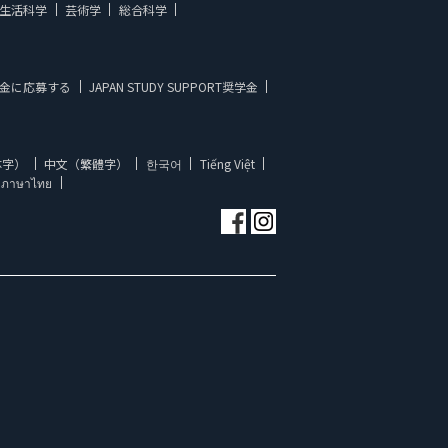
生活科学
芸術学
総合科学
金に応募する
JAPAN STUDY SUPPORT奨学金
体字）
中文（繁體字）
한국어
Tiếng Việt
ภาษาไทย