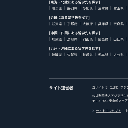
[東海・北陸にある留学先を探す]
岐阜県
静岡県
愛知県
三重県
富山県
[近畿にある留学先を探す]
滋賀県
京都府
大阪府
兵庫県
奈良県
[中国・四国にある留学先を探す]
鳥取県
島根県
岡山県
広島県
山口県
[九州・沖縄にある留学先を探す]
福岡県
佐賀県
長崎県
熊本県
大分県
サイト運営者
当サイトは（公財）アジ
公益財団法人アジア学生
〒113-8642 東京都文京区
サイトコンセプト