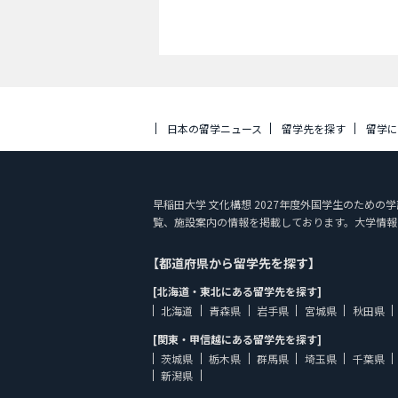
日本の留学ニュース
留学先を探す
留学
早稲田大学 文化構想 2027年度外国学生のための学部入
覧、施設案内の情報を掲載しております。大学情報
【都道府県から留学先を探す】
[北海道・東北にある留学先を探す]
北海道
青森県
岩手県
宮城県
秋田県
[関東・甲信越にある留学先を探す]
茨城県
栃木県
群馬県
埼玉県
千葉県
新潟県