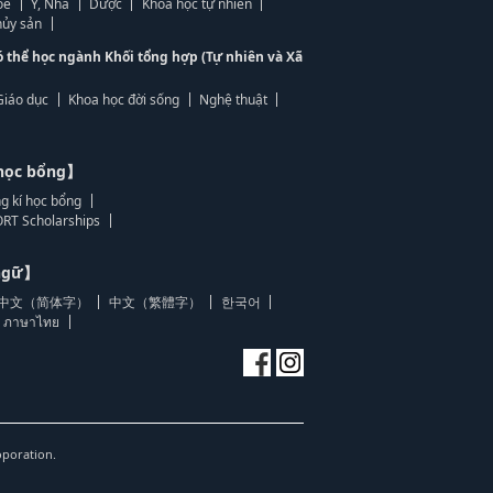
ỏe
Y, Nha
Dược
Khoa học tự nhiên
ủy sản
ó thể học ngành Khối tổng hợp (Tự nhiên và Xã
Giáo dục
Khoa học đời sống
Nghệ thuật
học bổng】
g kí học bổng
RT Scholarships
 ngữ】
中文（简体字）
中文（繁體字）
한국어
ภาษาไทย
oporation.