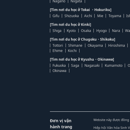
Nagano
Niigata
[Tìm nơi du học ở Tokai ・Hokuriku]
Gifu
Shizuoka
Aichi
Mie
Toyama
Is
[Tìm nơi du học ở Kinki]
Shiga
Kyoto
Osaka
Hyogo
Nara
Wa
[Tìm nơi du học ở Chugoku・Shikoku]
Tottori
Shimane
Okayama
Hiroshima
Ehime
Kochi
[Tìm nơi du học ở Kyushu・Okinawa]
Fukuoka
Saga
Nagasaki
Kumamoto
O
Okinawa
Website này được đồng 
Đơn vị vận
hành trang
Hiệp hội Văn hóa Sinh 