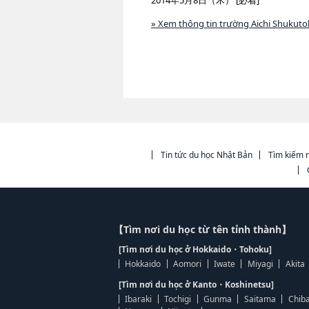
2014年5月8日（木） [必着]
» Xem thông tin trường Aichi Shukuto
Tin tức du học Nhật Bản
Tìm kiếm n
【Tìm nơi du học từ tên tỉnh thành】
[Tìm nơi du học ở Hokkaido・Tohoku]
Hokkaido
Aomori
Iwate
Miyagi
Akita
[Tìm nơi du học ở Kanto・Koshinetsu]
Ibaraki
Tochigi
Gunma
Saitama
Chib