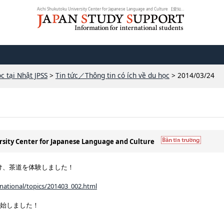
Aichi Shukutoku University Center for Japanese Language and Culture 【愛知淑...
c tại Nhật JPSS
>
Tin tức／Thông tin có ích về du học
> 2014/03/24
rsity Center for Japanese Language and Culture
け、茶道を体験しました！
ernational/topics/201403_002.html
を開始しました！