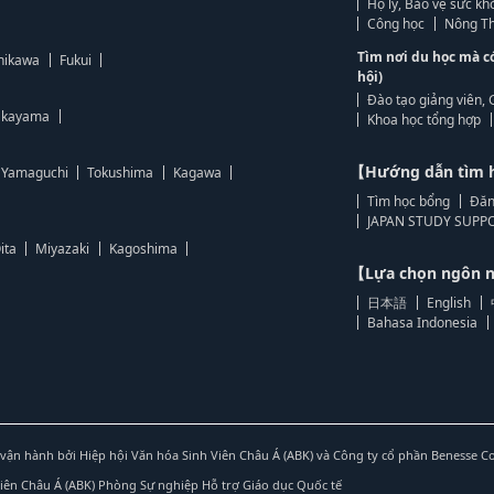
Hộ lý, Bảo vệ sức kh
Công học
Nông Th
Tìm nơi du học mà c
hikawa
Fukui
hội)
Đào tạo giảng viên, 
kayama
Khoa học tổng hợp
【Hướng dẫn tìm 
Yamaguchi
Tokushima
Kagawa
Tìm học bổng
Đăn
JAPAN STUDY SUPPO
ita
Miyazaki
Kagoshima
【Lựa chọn ngôn
日本語
English
Bahasa Indonesia
vận hành bởi Hiệp hội Văn hóa Sinh Viên Châu Á (ABK) và Công ty cổ phần Benesse C
Viên Châu Á (ABK) Phòng Sự nghiệp Hỗ trợ Giáo dục Quốc tế