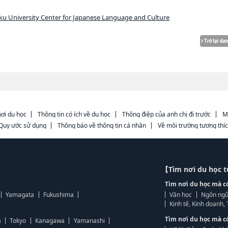
ku University Center for Japanese Language and Culture
ơi du học
Thông tin có ích về du học
Thông điệp của anh chị đi trước
M
Quy ước sử dụng
Thông báo về thông tin cá nhân
Về môi trường tương thí
【Tìm nơi du học 
Tìm nơi du học mà c
Yamagata
Fukushima
Văn học
Ngôn ngữ
Kinh tế, Kinh doanh
Tìm nơi du học mà c
a
Tokyo
Kanagawa
Yamanashi