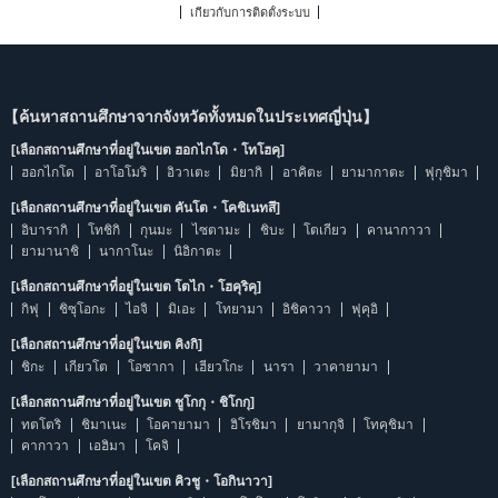
เกี่ยวกับการติดตั้งระบบ
【ค้นหาสถานศึกษาจากจังหวัดทั้งหมดในประเทศญี่ปุ่น】
[เลือกสถานศึกษาที่อยู่ในเขต ฮอกไกโด・โทโฮคุ]
ฮอกไกโด
อาโอโมริ
อิวาเตะ
มิยากิ
อาคิตะ
ยามากาตะ
ฟุกุชิมา
[เลือกสถานศึกษาที่อยู่ในเขต คันโต・โคชิเนทสึ]
อิบารากิ
โทชิกิ
กุนมะ
ไซตามะ
ชิบะ
โตเกียว
คานากาวา
ยามานาชิ
นากาโนะ
นิอิกาตะ
[เลือกสถานศึกษาที่อยู่ในเขต โตไก・โฮคุริคุ]
กิฟุ
ชิซุโอกะ
ไอจิ
มิเอะ
โทยามา
อิชิคาวา
ฟุคุอิ
[เลือกสถานศึกษาที่อยู่ในเขต คิงกิ]
ชิกะ
เกียวโต
โอซากา
เฮียวโกะ
นารา
วาคายามา
[เลือกสถานศึกษาที่อยู่ในเขต ชูโกกุ・ชิโกกุ]
ทตโตริ
ชิมาเนะ
โอคายามา
ฮิโรชิมา
ยามากุจิ
โทคุชิมา
คากาวา
เอฮิมา
โคจิ
[เลือกสถานศึกษาที่อยู่ในเขต คิวชู・โอกินาวา]