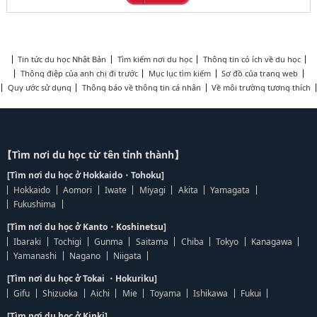
Tin tức du học Nhật Bản
Tìm kiếm nơi du học
Thông tin có ích về du học
Thông điệp của anh chị đi trước
Mục lục tìm kiếm
Sơ đồ của trang web
Quy ước sử dụng
Thông báo về thông tin cá nhân
Về môi trường tương thích
【Tìm nơi du học từ tên tỉnh thành】
[Tìm nơi du học ở Hokkaido・Tohoku]
Hokkaido
Aomori
Iwate
Miyagi
Akita
Yamagata
Fukushima
[Tìm nơi du học ở Kanto・Koshinetsu]
Ibaraki
Tochigi
Gunma
Saitama
Chiba
Tokyo
Kanagawa
Yamanashi
Nagano
Niigata
[Tìm nơi du học ở Tokai ・Hokuriku]
Gifu
Shizuoka
Aichi
Mie
Toyama
Ishikawa
Fukui
[Tìm nơi du học ở Kinki]