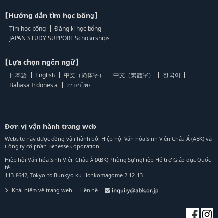
【Hướng dẫn tìm học bổng】
Tìm học bổng
Đăng kí học bổng
JAPAN STUDY SUPPORT Scholarships
【Lựa chọn ngôn ngữ】
日本語
English
中文（简体字）
中文（繁體字）
한국어
Bahasa Indonesia
ภาษาไทย
Đơn vị vận hành trang web
Website này được đồng vận hành bởi Hiệp hội Văn hóa Sinh Viên Châu Á (ABK) và
Công ty cổ phần Benesse Coporation.
Hiệp hội Văn hóa Sinh Viên Châu Á (ABK) Phòng Sự nghiệp Hỗ trợ Giáo dục Quốc
tế
113-8642, Tokyo-to Bunkyo-ku Honkomagome 2-12-13
Khái niệm về trang web
Liên hệ