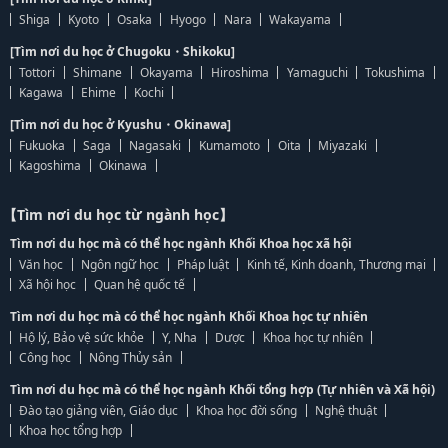
Shiga
Kyoto
Osaka
Hyogo
Nara
Wakayama
[Tìm nơi du học ở Chugoku・Shikoku]
Tottori
Shimane
Okayama
Hiroshima
Yamaguchi
Tokushima
Kagawa
Ehime
Kochi
[Tìm nơi du học ở Kyushu・Okinawa]
Fukuoka
Saga
Nagasaki
Kumamoto
Oita
Miyazaki
Kagoshima
Okinawa
【Tìm nơi du học từ ngành học】
Tìm nơi du học mà có thể học ngành Khối Khoa học xã hội
Văn học
Ngôn ngữ học
Pháp luật
Kinh tế, Kinh doanh, Thương mại
Xã hội học
Quan hệ quốc tế
Tìm nơi du học mà có thể học ngành Khối Khoa học tự nhiên
Hộ lý, Bảo vệ sức khỏe
Y, Nha
Dược
Khoa học tự nhiên
Công học
Nông Thủy sản
Tìm nơi du học mà có thể học ngành Khối tổng hợp (Tự nhiên và Xã hội)
Đào tạo giảng viên, Giáo dục
Khoa học đời sống
Nghệ thuật
Khoa học tổng hợp