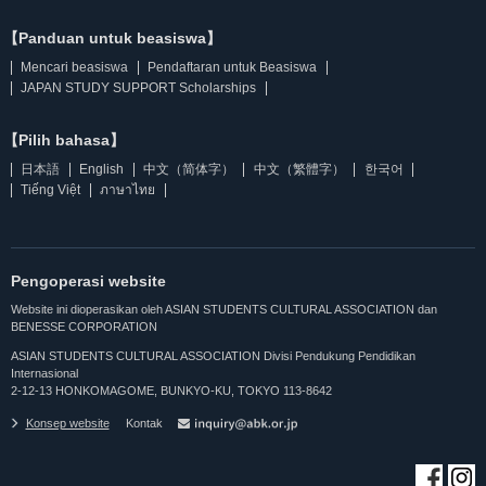
【Panduan untuk beasiswa】
Mencari beasiswa
Pendaftaran untuk Beasiswa
JAPAN STUDY SUPPORT Scholarships
【Pilih bahasa】
日本語
English
中文（简体字）
中文（繁體字）
한국어
Tiếng Việt
ภาษาไทย
Pengoperasi website
Website ini dioperasikan oleh ASIAN STUDENTS CULTURAL ASSOCIATION dan
BENESSE CORPORATION
ASIAN STUDENTS CULTURAL ASSOCIATION Divisi Pendukung Pendidikan
Internasional
2-12-13 HONKOMAGOME, BUNKYO-KU, TOKYO 113-8642
Konsep website
Kontak