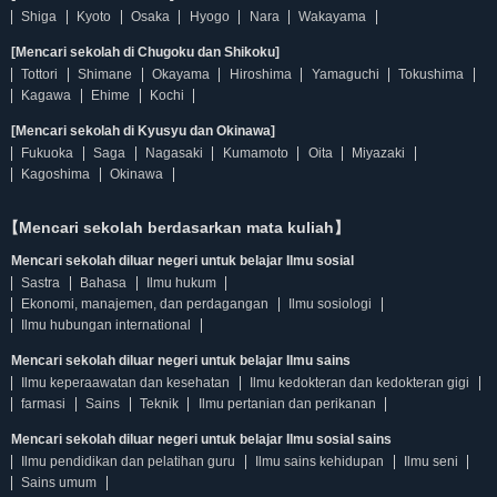
Shiga
Kyoto
Osaka
Hyogo
Nara
Wakayama
[Mencari sekolah di Chugoku dan Shikoku]
Tottori
Shimane
Okayama
Hiroshima
Yamaguchi
Tokushima
Kagawa
Ehime
Kochi
[Mencari sekolah di Kyusyu dan Okinawa]
Fukuoka
Saga
Nagasaki
Kumamoto
Oita
Miyazaki
Kagoshima
Okinawa
【Mencari sekolah berdasarkan mata kuliah】
Mencari sekolah diluar negeri untuk belajar Ilmu sosial
Sastra
Bahasa
Ilmu hukum
Ekonomi, manajemen, dan perdagangan
Ilmu sosiologi
Ilmu hubungan international
Mencari sekolah diluar negeri untuk belajar Ilmu sains
Ilmu keperaawatan dan kesehatan
Ilmu kedokteran dan kedokteran gigi
farmasi
Sains
Teknik
Ilmu pertanian dan perikanan
Mencari sekolah diluar negeri untuk belajar Ilmu sosial sains
Ilmu pendidikan dan pelatihan guru
Ilmu sains kehidupan
Ilmu seni
Sains umum