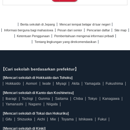
Berita sekolah di Jepang
Mencari tempat belajar di luar negeri
Informasi berguna bagi mahasiswa
Pesan dari senior
Pencarian daftar
Site map
Ketentuan Penggunaan
Pemberitahuan mengenai informasi pribadi
Tentang lingkungan yang direkomendasikan
【Cari sekolah berdasarkan prefektur】
[Mencari sekolah di Hokkaido dan Tohoku]
Hokkaido
Aomori
Iwate
Miyagi
Akita
Yamagata
Fukushima
[Mencari sekolah di Kanto dan Koshinetsu]
Ibaragi
Tochigi
Gunma
Saitama
Chiba
Tokyo
Kanagawa
Yamanashi
Nagano
Niigata
[Mencari sekolah di Tokai dan Hokuriku]
Gifu
Shizuoka
Aichi
Mie
Toyama
Ishikawa
Fukui
[Mencari sekolah di Kinki]