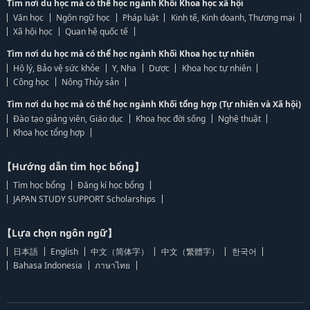
Tìm nơi du học mà có thể học ngành Khối Khoa học xã hội
Văn học
Ngôn ngữ học
Pháp luật
Kinh tế, Kinh doanh, Thương mại
Xã hội học
Quan hệ quốc tế
Tìm nơi du học mà có thể học ngành Khối Khoa học tự nhiên
Hộ lý, Bảo vệ sức khỏe
Y, Nha
Dược
Khoa học tự nhiên
Công học
Nông Thủy sản
Tìm nơi du học mà có thể học ngành Khối tổng hợp (Tự nhiên và Xã hội)
Đào tạo giảng viên, Giáo dục
Khoa học đời sống
Nghệ thuật
Khoa học tổng hợp
【Hướng dẫn tìm học bổng】
Tìm học bổng
Đăng kí học bổng
JAPAN STUDY SUPPORT Scholarships
【Lựa chọn ngôn ngữ】
日本語
English
中文（简体字）
中文（繁體字）
한국어
Bahasa Indonesia
ภาษาไทย