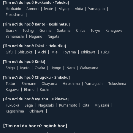
[Tìm nơi du học ở Hokkaido・Tohoku]
Hokkaido
Aomori
Iwate
Miyagi
Akita
Yamagata
Fukushima
[Tìm nơi du học ở Kanto・Koshinetsu]
Ibaraki
Tochigi
Gunma
Saitama
Chiba
Tokyo
Kanagawa
Yamanashi
Nagano
Niigata
[Tìm nơi du học ở Tokai ・Hokuriku]
Gifu
Shizuoka
Aichi
Mie
Toyama
Ishikawa
Fukui
[Tìm nơi du học ở Kinki]
Shiga
Kyoto
Osaka
Hyogo
Nara
Wakayama
[Tìm nơi du học ở Chugoku・Shikoku]
Tottori
Shimane
Okayama
Hiroshima
Yamaguchi
Tokushima
Kagawa
Ehime
Kochi
[Tìm nơi du học ở Kyushu・Okinawa]
Fukuoka
Saga
Nagasaki
Kumamoto
Oita
Miyazaki
Kagoshima
Okinawa
【Tìm nơi du học từ ngành học】