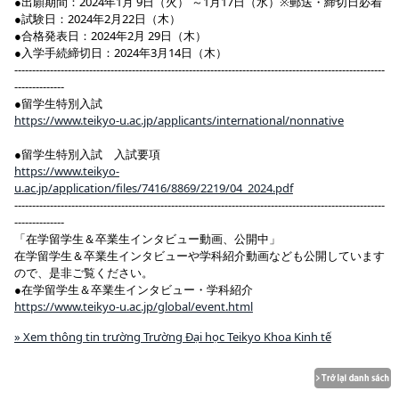
●出願期間：2024年1月 9日（火） ～1月17日（水）※郵送・締切日必着
●試験日：2024年2月22日（木）
●合格発表日：2024年2月 29日（木）
●入学手続締切日：2024年3月14日（木）
--------------------------------------------------------------------------------------------------------
--------------
●留学生特別入試
https://www.teikyo-u.ac.jp/applicants/international/nonnative
●留学生特別入試 入試要項
https://www.teikyo-
u.ac.jp/application/files/7416/8869/2219/04_2024.pdf
--------------------------------------------------------------------------------------------------------
--------------
「在学留学生＆卒業生インタビュー動画、公開中」
在学留学生＆卒業生インタビューや学科紹介動画なども公開しています
ので、是非ご覧ください。
●在学留学生＆卒業生インタビュー・学科紹介
https://www.teikyo-u.ac.jp/global/event.html
» Xem thông tin trường Trường Đại học Teikyo Khoa Kinh tế