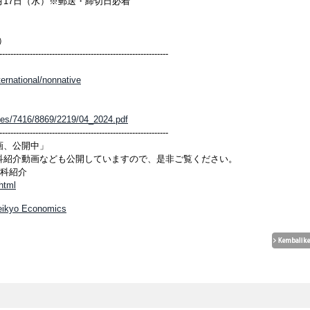
～1月17日（水）※郵送・締切日必着
）
-------------------------------------------------------------
ternational/nonnative
files/7416/8869/2219/04_2024.pdf
-------------------------------------------------------------
画、公開中」
科紹介動画なども公開していますので、是非ご覧ください。
学科紹介
.html
Teikyo Economics