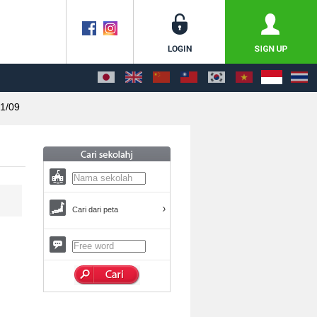
1/09
Cari dari peta