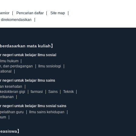
senior
Pencarian daftar
Site map
g direkomendasikan
berdasarkan mata kuliah】
 negeri untuk belajar Ilmu sosial
Ilmu hukum
n, dan perdagangan
Ilmu sosiologi
ational
r negeri untuk belajar Ilmu sains
dan kesehatan
kedokteran gigi
farmasi
Sains
Teknik
erikanan
 negeri untuk belajar Ilmu sosial sains
pelatihan guru
Ilmu sains kehidupan
mum
beasiswa】