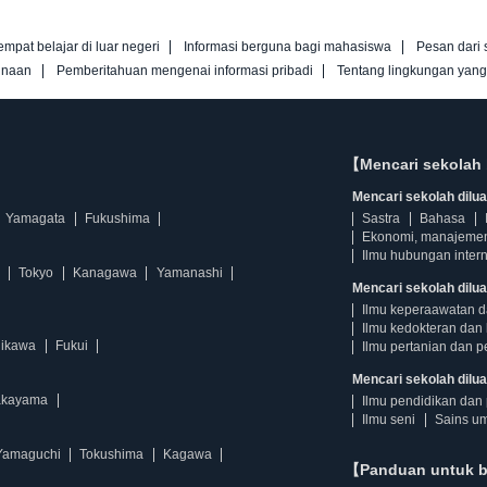
empat belajar di luar negeri
Informasi berguna bagi mahasiswa
Pesan dari 
unaan
Pemberitahuan mengenai informasi pribadi
Tentang lingkungan yan
【Mencari sekolah 
Mencari sekolah diluar
Yamagata
Fukushima
Sastra
Bahasa
Ekonomi, manajeme
Ilmu hubungan intern
Tokyo
Kanagawa
Yamanashi
Mencari sekolah dilua
Ilmu keperaawatan 
Ilmu kedokteran dan 
hikawa
Fukui
Ilmu pertanian dan p
Mencari sekolah diluar
kayama
Ilmu pendidikan dan 
Ilmu seni
Sains u
Yamaguchi
Tokushima
Kagawa
【Panduan untuk 