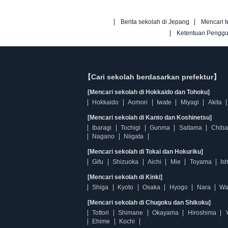
Berita sekolah di Jepang
Mencari t
Ketentuan Pengg
【Cari sekolah berdasarkan prefektur】
[Mencari sekolah di Hokkaido dan Tohoku]
Hokkaido
Aomori
Iwate
Miyagi
Akita
[Mencari sekolah di Kanto dan Koshinetsu]
Ibaragi
Tochigi
Gunma
Saitama
Chiba
Nagano
Niigata
[Mencari sekolah di Tokai dan Hokuriku]
Gifu
Shizuoka
Aichi
Mie
Toyama
Is
[Mencari sekolah di Kinki]
Shiga
Kyoto
Osaka
Hyogo
Nara
Wa
[Mencari sekolah di Chugoku dan Shikoku]
Tottori
Shimane
Okayama
Hiroshima
Ehime
Kochi