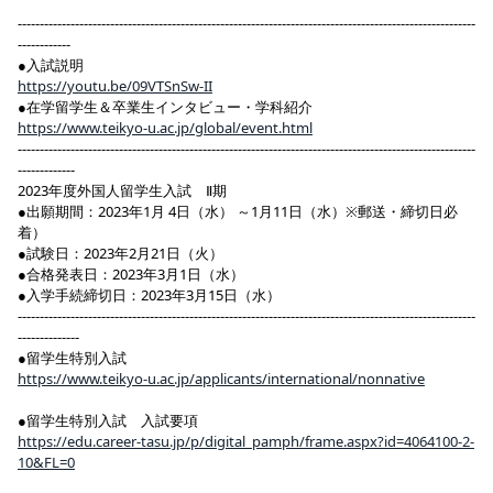
--------------------------------------------------------------------------------------------------------
------------
●入試説明
https://youtu.be/09VTSnSw-II
●在学留学生＆卒業生インタビュー・学科紹介
https://www.teikyo-u.ac.jp/global/event.html
--------------------------------------------------------------------------------------------------------
-------------
2023年度外国人留学生入試 Ⅱ期
●出願期間：2023年1月 4日（水） ～1月11日（水）※郵送・締切日必
着）
●試験日：2023年2月21日（火）
●合格発表日：2023年3月1日（水）
●入学手続締切日：2023年3月15日（水）
--------------------------------------------------------------------------------------------------------
--------------
●留学生特別入試
https://www.teikyo-u.ac.jp/applicants/international/nonnative
●留学生特別入試 入試要項
https://edu.career-tasu.jp/p/digital_pamph/frame.aspx?id=4064100-2-
10&FL=0