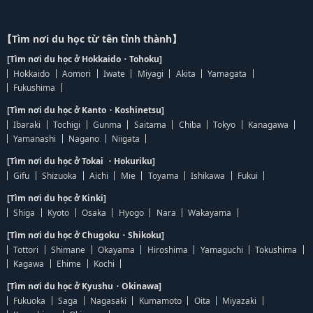
【Tìm nơi du học từ tên tỉnh thành】
[Tìm nơi du học ở Hokkaido・Tohoku]
Hokkaido
Aomori
Iwate
Miyagi
Akita
Yamagata
Fukushima
[Tìm nơi du học ở Kanto・Koshinetsu]
Ibaraki
Tochigi
Gunma
Saitama
Chiba
Tokyo
Kanagawa
Yamanashi
Nagano
Niigata
[Tìm nơi du học ở Tokai ・Hokuriku]
Gifu
Shizuoka
Aichi
Mie
Toyama
Ishikawa
Fukui
[Tìm nơi du học ở Kinki]
Shiga
Kyoto
Osaka
Hyogo
Nara
Wakayama
[Tìm nơi du học ở Chugoku・Shikoku]
Tottori
Shimane
Okayama
Hiroshima
Yamaguchi
Tokushima
Kagawa
Ehime
Kochi
[Tìm nơi du học ở Kyushu・Okinawa]
Fukuoka
Saga
Nagasaki
Kumamoto
Oita
Miyazaki