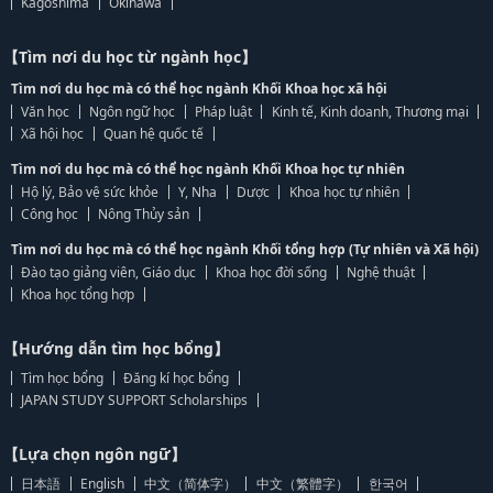
Kagoshima
Okinawa
【Tìm nơi du học từ ngành học】
Tìm nơi du học mà có thể học ngành Khối Khoa học xã hội
Văn học
Ngôn ngữ học
Pháp luật
Kinh tế, Kinh doanh, Thương mại
Xã hội học
Quan hệ quốc tế
Tìm nơi du học mà có thể học ngành Khối Khoa học tự nhiên
Hộ lý, Bảo vệ sức khỏe
Y, Nha
Dược
Khoa học tự nhiên
Công học
Nông Thủy sản
Tìm nơi du học mà có thể học ngành Khối tổng hợp (Tự nhiên và Xã hội)
Đào tạo giảng viên, Giáo dục
Khoa học đời sống
Nghệ thuật
Khoa học tổng hợp
【Hướng dẫn tìm học bổng】
Tìm học bổng
Đăng kí học bổng
JAPAN STUDY SUPPORT Scholarships
【Lựa chọn ngôn ngữ】
日本語
English
中文（简体字）
中文（繁體字）
한국어