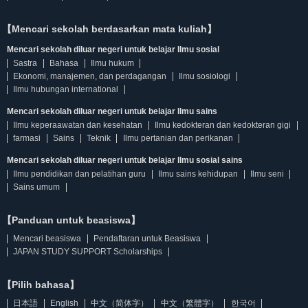
【Mencari sekolah berdasarkan mata kuliah】
Mencari sekolah diluar negeri untuk belajar Ilmu sosial
Sastra
Bahasa
Ilmu hukum
Ekonomi, manajemen, dan perdagangan
Ilmu sosiologi
Ilmu hubungan international
Mencari sekolah diluar negeri untuk belajar Ilmu sains
Ilmu keperaawatan dan kesehatan
Ilmu kedokteran dan kedokteran gigi
farmasi
Sains
Teknik
Ilmu pertanian dan perikanan
Mencari sekolah diluar negeri untuk belajar Ilmu sosial sains
Ilmu pendidikan dan pelatihan guru
Ilmu sains kehidupan
Ilmu seni
Sains umum
【Panduan untuk beasiswa】
Mencari beasiswa
Pendaftaran untuk Beasiswa
JAPAN STUDY SUPPORT Scholarships
【Pilih bahasa】
日本語
English
中文（简体字）
中文（繁體字）
한국어