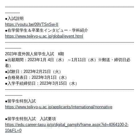
--------------------------------------------------------------------------------------------------------
------------
●入試説明
https://youtu.be/09VTSnSw-II
●在学留学生＆卒業生インタビュー・学科紹介
https://www.teikyo-u.ac.jp/global/event.html
--------------------------------------------------------------------------------------------------------
-------------
2023年度外国人留学生入試 Ⅱ期
●出願期間：2023年1月 4日（水） ～1月11日（水）※郵送・締切日必
着）
●試験日：2023年2月21日（火）
●合格発表日：2023年3月1日（水）
●入学手続締切日：2023年3月15日（水）
--------------------------------------------------------------------------------------------------------
--------------
●留学生特別入試
https://www.teikyo-u.ac.jp/applicants/international/nonnative
●留学生特別入試 入試要項
https://edu.career-tasu.jp/p/digital_pamph/frame.aspx?id=4064100-2-
10&FL=0