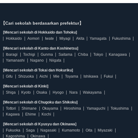
【Cari sekolah berdasarkan prefektur】
[Mencari sekolah di Hokkaido dan Tohoku]
Hokkaido
Aomori
Iwate
Miyagi
Akita
Yamagata
Fukushima
[Mencari sekolah di Kanto dan Koshinetsu]
Ibaragi
Tochigi
Gunma
Saitama
Chiba
Tokyo
Kanagawa
Yamanashi
Nagano
Niigata
[Mencari sekolah di Tokai dan Hokuriku]
Gifu
Shizuoka
Aichi
Mie
Toyama
Ishikawa
Fukui
[Mencari sekolah di Kinki]
Shiga
Kyoto
Osaka
Hyogo
Nara
Wakayama
[Mencari sekolah di Chugoku dan Shikoku]
Tottori
Shimane
Okayama
Hiroshima
Yamaguchi
Tokushima
Kagawa
Ehime
Kochi
[Mencari sekolah di Kyusyu dan Okinawa]
Fukuoka
Saga
Nagasaki
Kumamoto
Oita
Miyazaki
Kagoshima
Okinawa