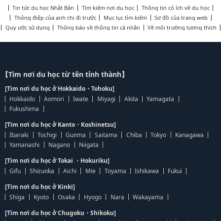
Tin tức du học Nhật Bản
Tìm kiếm nơi du học
Thông tin có ích về du học
Thông điệp của anh chị đi trước
Mục lục tìm kiếm
Sơ đồ của trang web
Quy ước sử dụng
Thông báo về thông tin cá nhân
Về môi trường tương thích
【Tìm nơi du học từ tên tỉnh thành】
[Tìm nơi du học ở Hokkaido・Tohoku]
Hokkaido
Aomori
Iwate
Miyagi
Akita
Yamagata
Fukushima
[Tìm nơi du học ở Kanto・Koshinetsu]
Ibaraki
Tochigi
Gunma
Saitama
Chiba
Tokyo
Kanagawa
Yamanashi
Nagano
Niigata
[Tìm nơi du học ở Tokai ・Hokuriku]
Gifu
Shizuoka
Aichi
Mie
Toyama
Ishikawa
Fukui
[Tìm nơi du học ở Kinki]
Shiga
Kyoto
Osaka
Hyogo
Nara
Wakayama
[Tìm nơi du học ở Chugoku・Shikoku]