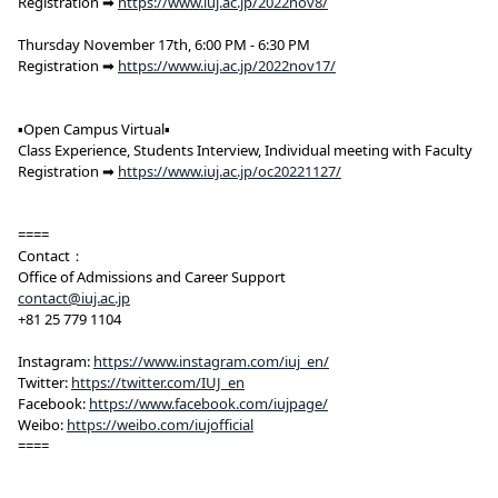
Registration ➡
https://www.iuj.ac.jp/2022nov8/
Thursday November 17th, 6:00 PM - 6:30 PM
Registration ➡
https://www.iuj.ac.jp/2022nov17/
▪Open Campus Virtual▪
Class Experience, Students Interview, Individual meeting with Faculty
Registration ➡
https://www.iuj.ac.jp/oc20221127/
====
Contact：
Office of Admissions and Career Support
contact@iuj.ac.jp
+81 25 779 1104
Instagram:
https://www.instagram.com/iuj_en/
Twitter:
https://twitter.com/IUJ_en
Facebook:
https://www.facebook.com/iujpage/
Weibo:
https://weibo.com/iujofficial
====