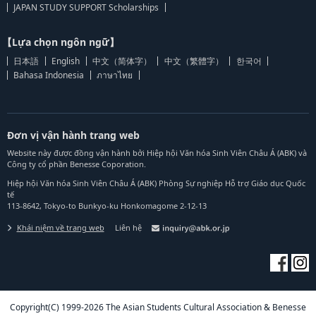
JAPAN STUDY SUPPORT Scholarships
【Lựa chọn ngôn ngữ】
日本語
English
中文（简体字）
中文（繁體字）
한국어
Bahasa Indonesia
ภาษาไทย
Đơn vị vận hành trang web
Website này được đồng vận hành bởi Hiệp hội Văn hóa Sinh Viên Châu Á (ABK) và
Công ty cổ phần Benesse Coporation.
Hiệp hội Văn hóa Sinh Viên Châu Á (ABK) Phòng Sự nghiệp Hỗ trợ Giáo dục Quốc
tế
113-8642, Tokyo-to Bunkyo-ku Honkomagome 2-12-13
Khái niệm về trang web
Liên hệ
Copyright(C) 1999-2026 The Asian Students Cultural Association & Benesse