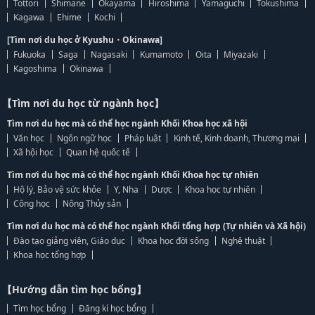
Tottori
Shimane
Okayama
Hiroshima
Yamaguchi
Tokushima
Kagawa
Ehime
Kochi
[Tìm nơi du học ở Kyushu・Okinawa]
Fukuoka
Saga
Nagasaki
Kumamoto
Oita
Miyazaki
Kagoshima
Okinawa
【Tìm nơi du học từ ngành học】
Tìm nơi du học mà có thể học ngành Khối Khoa học xã hội
Văn học
Ngôn ngữ học
Pháp luật
Kinh tế, Kinh doanh, Thương mại
Xã hội học
Quan hệ quốc tế
Tìm nơi du học mà có thể học ngành Khối Khoa học tự nhiên
Hộ lý, Bảo vệ sức khỏe
Y, Nha
Dược
Khoa học tự nhiên
Công học
Nông Thủy sản
Tìm nơi du học mà có thể học ngành Khối tổng hợp (Tự nhiên và Xã hội)
Đào tạo giảng viên, Giáo dục
Khoa học đời sống
Nghệ thuật
Khoa học tổng hợp
【Hướng dẫn tìm học bổng】
Tìm học bổng
Đăng kí học bổng