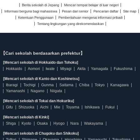
Berita sekolah di Jepang
Mencari tempat belajar di luar negeri
Informasi berguna bagi mahasiswa
Pesan dari senior
Pencarian daftar
Site map
Ketentuan Penggunaan
Pemberitahuan mengenai informasi pribadi
Tentang lingkungan yang direkomendasikan
【Cari sekolah berdasarkan prefektur】
[Mencari sekolah di Hokkaido dan Tohoku]
Hokkaido
Aomori
Iwate
Miyagi
Akita
Yamagata
Fukushima
[Mencari sekolah di Kanto dan Koshinetsu]
Ibaragi
Tochigi
Gunma
Saitama
Chiba
Tokyo
Kanagawa
Yamanashi
Nagano
Niigata
[Mencari sekolah di Tokai dan Hokuriku]
Gifu
Shizuoka
Aichi
Mie
Toyama
Ishikawa
Fukui
[Mencari sekolah di Kinki]
Shiga
Kyoto
Osaka
Hyogo
Nara
Wakayama
[Mencari sekolah di Chugoku dan Shikoku]
Tottori
Shimane
Okayama
Hiroshima
Yamaguchi
Tokushima