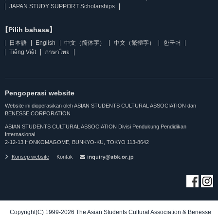
JAPAN STUDY SUPPORT Scholarships
【Pilih bahasa】
日本語
English
中文（简体字）
中文（繁體字）
한국어
Tiếng Việt
ภาษาไทย
Pengoperasi website
Website ini dioperasikan oleh ASIAN STUDENTS CULTURAL ASSOCIATION dan
BENESSE CORPORATION
ASIAN STUDENTS CULTURAL ASSOCIATION Divisi Pendukung Pendidikan
Internasional
2-12-13 HONKOMAGOME, BUNKYO-KU, TOKYO 113-8642
Konsep website
Kontak
Copyright(C) 1999-2026 The Asian Students Cultural Association & Benesse