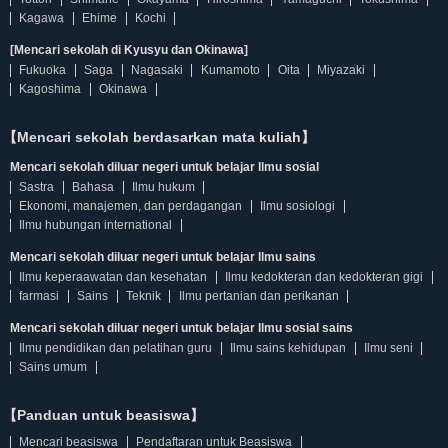
Kagawa
Ehime
Kochi
[Mencari sekolah di Kyusyu dan Okinawa]
Fukuoka
Saga
Nagasaki
Kumamoto
Oita
Miyazaki
Kagoshima
Okinawa
【Mencari sekolah berdasarkan mata kuliah】
Mencari sekolah diluar negeri untuk belajar Ilmu sosial
Sastra
Bahasa
Ilmu hukum
Ekonomi, manajemen, dan perdagangan
Ilmu sosiologi
Ilmu hubungan international
Mencari sekolah diluar negeri untuk belajar Ilmu sains
Ilmu keperaawatan dan kesehatan
Ilmu kedokteran dan kedokteran gigi
farmasi
Sains
Teknik
Ilmu pertanian dan perikanan
Mencari sekolah diluar negeri untuk belajar Ilmu sosial sains
Ilmu pendidikan dan pelatihan guru
Ilmu sains kehidupan
Ilmu seni
Sains umum
【Panduan untuk beasiswa】
Mencari beasiswa
Pendaftaran untuk Beasiswa