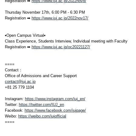
Registration ➡
https://www.iuj.ac.jp/2022nov8/
Thursday November 17th, 6:00 PM - 6:30 PM
Registration ➡
https://www.iuj.ac.jp/2022nov17/
▪Open Campus Virtual▪
Class Experience, Students Interview, Individual meeting with Faculty
Registration ➡
https://www.iuj.ac.jp/oc20221127/
====
Contact：
Office of Admissions and Career Support
contact@iuj.ac.jp
+81 25 779 1104
Instagram:
https://www.instagram.com/iuj_en/
Twitter:
https://twitter.com/IUJ_en
Facebook:
https://www.facebook.com/iujpage/
Weibo:
https://weibo.com/iujofficial
====