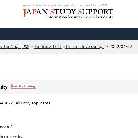
Kwansei Gakuin University On-line applications have started for the 2022 ......
c tại Nhật JPSS
>
Tin tức／Thông tin có ích về du học
> 2022/04/07
sity
e 2022 Fall Entry applicants.
ission/
n University