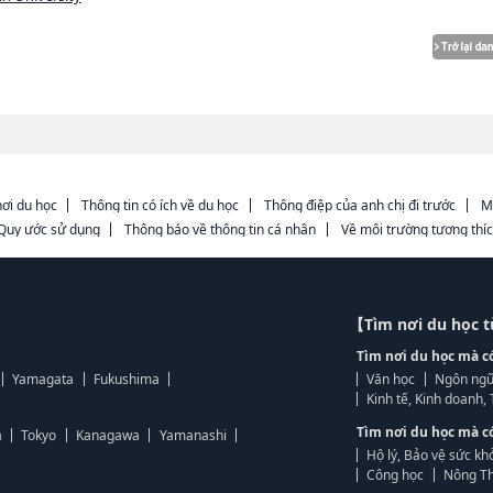
ơi du học
Thông tin có ích về du học
Thông điệp của anh chị đi trước
M
Quy ước sử dụng
Thông báo về thông tin cá nhân
Về môi trường tương thí
【Tìm nơi du học 
Tìm nơi du học mà c
Yamagata
Fukushima
Văn học
Ngôn ngữ
Kinh tế, Kinh doanh
Tìm nơi du học mà c
a
Tokyo
Kanagawa
Yamanashi
Hộ lý, Bảo vệ sức kh
Công học
Nông Th