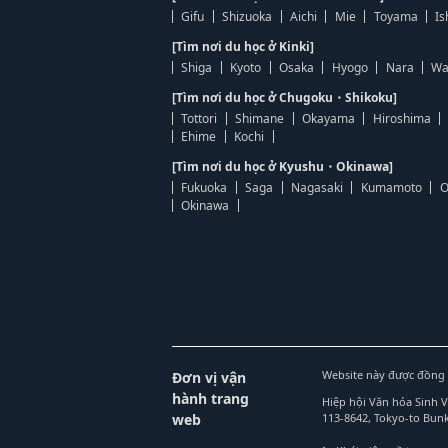
Gifu
Shizuoka
Aichi
Mie
Toyama
Is
[Tìm nơi du học ở Kinki]
Shiga
Kyoto
Osaka
Hyogo
Nara
Wa
[Tìm nơi du học ở Chugoku・Shikoku]
Tottori
Shimane
Okayama
Hiroshima
Ehime
Kochi
[Tìm nơi du học ở Kyushu・Okinawa]
Fukuoka
Saga
Nagasaki
Kumamoto
O
Okinawa
Website này được đồng 
Đơn vị vận
hành trang
Hiệp hội Văn hóa Sinh 
web
113-8642, Tokyo-to Bu