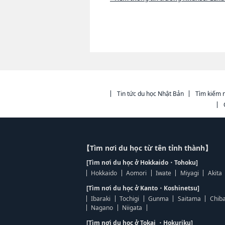
Tin tức du học Nhật Bản
Tìm kiếm n
【Tìm nơi du học từ tên tỉnh thành】
[Tìm nơi du học ở Hokkaido・Tohoku]
Hokkaido
Aomori
Iwate
Miyagi
Akita
[Tìm nơi du học ở Kanto・Koshinetsu]
Ibaraki
Tochigi
Gunma
Saitama
Chib
Nagano
Niigata
[Tìm nơi du học ở Tokai ・Hokuriku]