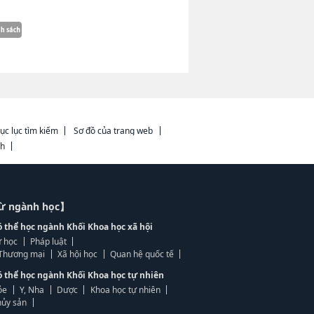
ục lục tìm kiếm
Sơ đồ của trang web
ch
từ ngành học】
ó thể học ngành Khối Khoa học xã hội
 học
Pháp luật
, Thương mại
Xã hội học
Quan hệ quốc tế
ó thể học ngành Khối Khoa học tự nhiên
ỏe
Y, Nha
Dược
Khoa học tự nhiên
ủy sản