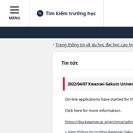
Tìm kiếm trường học
MENU
Trang thông tin về du học đại học,cao họ
Tin tức
2022/04/07 Kwansei Gakuin Univer
On-line applications have started for th
Click here for more information.
https://iba.kwansei.ac.jp/en/imce/adm
» Xem thông tin trường Kwansei Gakui