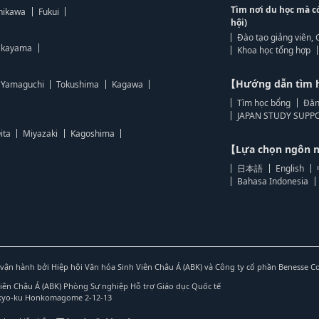
Tìm nơi du học mà c
hikawa
Fukui
hội)
Đào tạo giảng viên, 
kayama
Khoa học tổng hợp
【Hướng dẫn tìm 
Yamaguchi
Tokushima
Kagawa
Tìm học bổng
Đăn
JAPAN STUDY SUPPO
ita
Miyazaki
Kagoshima
【Lựa chọn ngôn
日本語
English
Bahasa Indonesia
vận hành bởi Hiệp hội Văn hóa Sinh Viên Châu Á (ABK) và Công ty cổ phần Benesse C
Viên Châu Á (ABK) Phòng Sự nghiệp Hỗ trợ Giáo dục Quốc tế
nkyo-ku Honkomagome 2-12-13