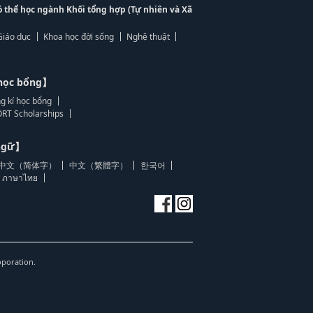
ó thể học ngành Khối tổng hợp (Tự nhiên và Xã
Giáo dục
Khoa học đời sống
Nghệ thuật
học bổng】
g kí học bổng
RT Scholarships
 ngữ】
中文（简体字）
中文（繁體字）
한국어
ภาษาไทย
oporation.