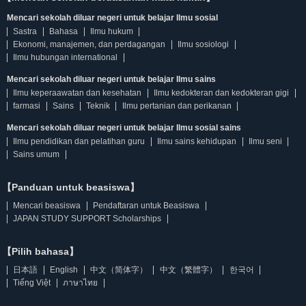
Mencari sekolah diluar negeri untuk belajar Ilmu sosial
Sastra
Bahasa
Ilmu hukum
Ekonomi, manajemen, dan perdagangan
Ilmu sosiologi
Ilmu hubungan international
Mencari sekolah diluar negeri untuk belajar Ilmu sains
Ilmu keperaawatan dan kesehatan
Ilmu kedokteran dan kedokteran gigi
farmasi
Sains
Teknik
Ilmu pertanian dan perikanan
Mencari sekolah diluar negeri untuk belajar Ilmu sosial sains
Ilmu pendidikan dan pelatihan guru
Ilmu sains kehidupan
Ilmu seni
Sains umum
【Panduan untuk beasiswa】
Mencari beasiswa
Pendaftaran untuk Beasiswa
JAPAN STUDY SUPPORT Scholarships
【Pilih bahasa】
日本語
English
中文（简体字）
中文（繁體字）
한국어
Tiếng Việt
ภาษาไทย