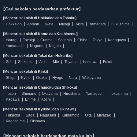
【Cari sekolah berdasarkan prefektur】
[Mencari sekolah di Hokkaido dan Tohoku]
Hokkaido
Aomori
Iwate
Miyagi
Akita
Yamagata
Fukushima
[Mencari sekolah di Kanto dan Koshinetsu]
Ibaragi
Tochigi
Gunma
Saitama
Chiba
Tokyo
Kanagawa
Yamanashi
Nagano
Niigata
[Mencari sekolah di Tokai dan Hokuriku]
Gifu
Shizuoka
Aichi
Mie
Toyama
Ishikawa
Fukui
[Mencari sekolah di Kinki]
Shiga
Kyoto
Osaka
Hyogo
Nara
Wakayama
[Mencari sekolah di Chugoku dan Shikoku]
Tottori
Shimane
Okayama
Hiroshima
Yamaguchi
Tokushima
Kagawa
Ehime
Kochi
[Mencari sekolah di Kyusyu dan Okinawa]
Fukuoka
Saga
Nagasaki
Kumamoto
Oita
Miyazaki
Kagoshima
Okinawa
【Mencari sekolah berdasarkan mata kuliah】