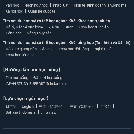
Văn học
Ngôn ngữ học
Pháp luật
Kinh tế, Kinh doanh, Thương mại
Xã hội học
Quan hệ quốc tế
Tìm nơi du học mà có thể học ngành Khối Khoa học tự nhiên
Hộ lý, Bảo vệ sức khỏe
Y, Nha
Dược
Khoa học tự nhiên
Công học
Nông Thủy sản
Tìm nơi du học mà có thể học ngành Khối tổng hợp (Tự nhiên và Xã hội)
Đào tạo giảng viên, Giáo dục
Khoa học đời sống
Nghệ thuật
Khoa học tổng hợp
【Hướng dẫn tìm học bổng】
Tìm học bổng
Đăng kí học bổng
JAPAN STUDY SUPPORT Scholarships
【Lựa chọn ngôn ngữ】
日本語
English
中文（简体字）
中文（繁體字）
한국어
Bahasa Indonesia
ภาษาไทย