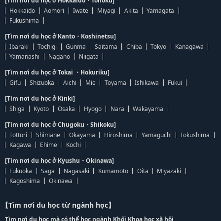
[Tìm nơi du học ở Hokkaido・Tohoku]
Hokkaido
Aomori
Iwate
Miyagi
Akita
Yamagata
Fukushima
[Tìm nơi du học ở Kanto・Koshinetsu]
Ibaraki
Tochigi
Gunma
Saitama
Chiba
Tokyo
Kanagawa
Yamanashi
Nagano
Niigata
[Tìm nơi du học ở Tokai ・Hokuriku]
Gifu
Shizuoka
Aichi
Mie
Toyama
Ishikawa
Fukui
[Tìm nơi du học ở Kinki]
Shiga
Kyoto
Osaka
Hyogo
Nara
Wakayama
[Tìm nơi du học ở Chugoku・Shikoku]
Tottori
Shimane
Okayama
Hiroshima
Yamaguchi
Tokushima
Kagawa
Ehime
Kochi
[Tìm nơi du học ở Kyushu・Okinawa]
Fukuoka
Saga
Nagasaki
Kumamoto
Oita
Miyazaki
Kagoshima
Okinawa
【Tìm nơi du học từ ngành học】
Tìm nơi du học mà có thể học ngành Khối Khoa học xã hội