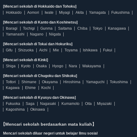
[Mencari sekolah di Hokkaido dan Tohoku]
Hokkaido
Aomori
Iwate
Miyagi
Akita
Yamagata
Fukushima
[Mencari sekolah di Kanto dan Koshinetsu]
Ibaragi
Tochigi
Gunma
Saitama
Chiba
Tokyo
Kanagawa
Yamanashi
Nagano
Niigata
[Mencari sekolah di Tokai dan Hokuriku]
Gifu
Shizuoka
Aichi
Mie
Toyama
Ishikawa
Fukui
[Mencari sekolah di Kinki]
Shiga
Kyoto
Osaka
Hyogo
Nara
Wakayama
[Mencari sekolah di Chugoku dan Shikoku]
Tottori
Shimane
Okayama
Hiroshima
Yamaguchi
Tokushima
Kagawa
Ehime
Kochi
[Mencari sekolah di Kyusyu dan Okinawa]
Fukuoka
Saga
Nagasaki
Kumamoto
Oita
Miyazaki
Kagoshima
Okinawa
【Mencari sekolah berdasarkan mata kuliah】
Mencari sekolah diluar negeri untuk belajar Ilmu sosial