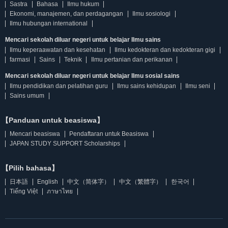
Sastra
Bahasa
Ilmu hukum
Ekonomi, manajemen, dan perdagangan
Ilmu sosiologi
Ilmu hubungan international
Mencari sekolah diluar negeri untuk belajar Ilmu sains
Ilmu keperaawatan dan kesehatan
Ilmu kedokteran dan kedokteran gigi
farmasi
Sains
Teknik
Ilmu pertanian dan perikanan
Mencari sekolah diluar negeri untuk belajar Ilmu sosial sains
Ilmu pendidikan dan pelatihan guru
Ilmu sains kehidupan
Ilmu seni
Sains umum
【Panduan untuk beasiswa】
Mencari beasiswa
Pendaftaran untuk Beasiswa
JAPAN STUDY SUPPORT Scholarships
【Pilih bahasa】
日本語
English
中文（简体字）
中文（繁體字）
한국어
Tiếng Việt
ภาษาไทย