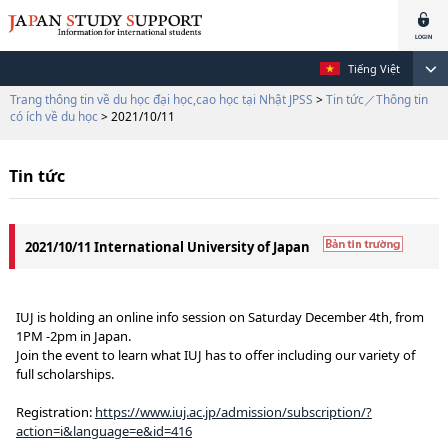
Tiếng Việt
Trang thông tin về du học đại học,cao học tại Nhật JPSS
>
Tin tức／Thông tin
có ích về du học
> 2021/10/11
Tin tức
2021/10/11 International University of Japan
IUJ is holding an online info session on Saturday December 4th, from
1PM -2pm in Japan.
Join the event to learn what IUJ has to offer including our variety of
full scholarships.
Registration:
https://www.iuj.ac.jp/admission/subscription/?
action=i&language=e&id=416