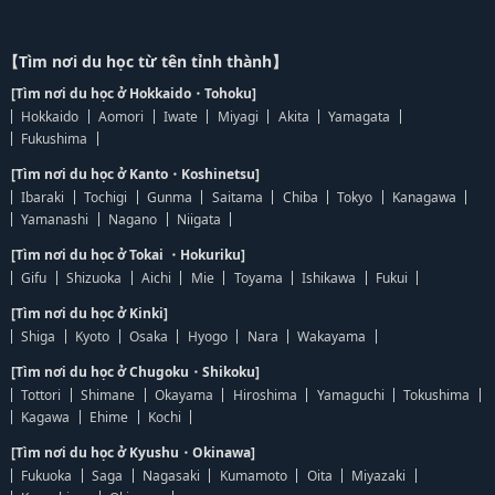
【Tìm nơi du học từ tên tỉnh thành】
[Tìm nơi du học ở Hokkaido・Tohoku]
Hokkaido
Aomori
Iwate
Miyagi
Akita
Yamagata
Fukushima
[Tìm nơi du học ở Kanto・Koshinetsu]
Ibaraki
Tochigi
Gunma
Saitama
Chiba
Tokyo
Kanagawa
Yamanashi
Nagano
Niigata
[Tìm nơi du học ở Tokai ・Hokuriku]
Gifu
Shizuoka
Aichi
Mie
Toyama
Ishikawa
Fukui
[Tìm nơi du học ở Kinki]
Shiga
Kyoto
Osaka
Hyogo
Nara
Wakayama
[Tìm nơi du học ở Chugoku・Shikoku]
Tottori
Shimane
Okayama
Hiroshima
Yamaguchi
Tokushima
Kagawa
Ehime
Kochi
[Tìm nơi du học ở Kyushu・Okinawa]
Fukuoka
Saga
Nagasaki
Kumamoto
Oita
Miyazaki