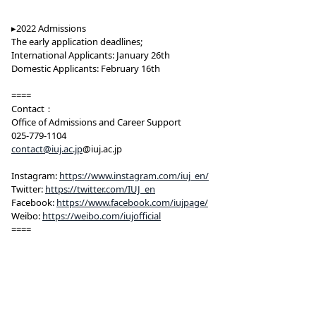
▸2022 Admissions
The early application deadlines;
International Applicants: January 26th
Domestic Applicants: February 16th
====
Contact：
Office of Admissions and Career Support
025-779-1104
contact@iuj.ac.jp
@iuj.ac.jp
Instagram:
https://www.instagram.com/iuj_en/
Twitter:
https://twitter.com/IUJ_en
Facebook:
https://www.facebook.com/iujpage/
Weibo:
https://weibo.com/iujofficial
====