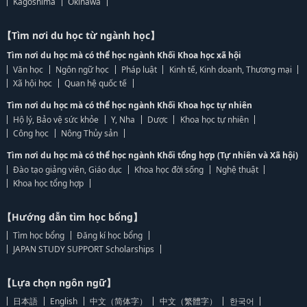
Kagoshima
Okinawa
【Tìm nơi du học từ ngành học】
Tìm nơi du học mà có thể học ngành Khối Khoa học xã hội
Văn học
Ngôn ngữ học
Pháp luật
Kinh tế, Kinh doanh, Thương mại
Xã hội học
Quan hệ quốc tế
Tìm nơi du học mà có thể học ngành Khối Khoa học tự nhiên
Hộ lý, Bảo vệ sức khỏe
Y, Nha
Dược
Khoa học tự nhiên
Công học
Nông Thủy sản
Tìm nơi du học mà có thể học ngành Khối tổng hợp (Tự nhiên và Xã hội)
Đào tạo giảng viên, Giáo dục
Khoa học đời sống
Nghệ thuật
Khoa học tổng hợp
【Hướng dẫn tìm học bổng】
Tìm học bổng
Đăng kí học bổng
JAPAN STUDY SUPPORT Scholarships
【Lựa chọn ngôn ngữ】
日本語
English
中文（简体字）
中文（繁體字）
한국어