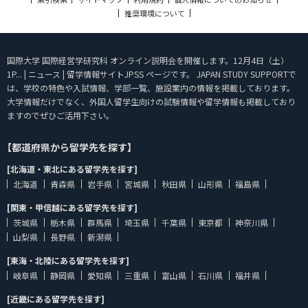
推奨環境について
国際大学 国際経営学研究科 オンライン説明会を開催します。12月4日（土）
1P... | ニュース | 留学情報サイトJPSS ページです。 JAPAN STUDY SUPPORTで
は、学校の特色や入試情報、学部一覧、施設案内の情報を掲載しております。
大学情報だけでなく、外国人留学生向けの試験情報や留学情報も掲載しており
ますのでぜひご活用下さい。
【都道府県から留学先を探す】
[北海道・東北にある留学先を探す]
北海道
青森県
岩手県
宮城県
秋田県
山形県
福島県
[関東・甲信越にある留学先を探す]
茨城県
栃木県
群馬県
埼玉県
千葉県
東京都
神奈川県
山梨県
長野県
新潟県
[東海・北陸にある留学先を探す]
岐阜県
静岡県
愛知県
三重県
富山県
石川県
福井県
[近畿にある留学先を探す]