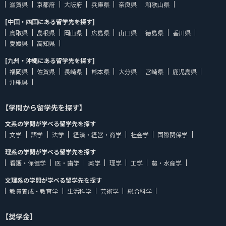
滋賀県
京都府
大阪府
兵庫県
奈良県
和歌山県
[中国・四国にある留学先を探す]
鳥取県
島根県
岡山県
広島県
山口県
徳島県
香川県
愛媛県
高知県
[九州・沖縄にある留学先を探す]
福岡県
佐賀県
長崎県
熊本県
大分県
宮崎県
鹿児島県
沖縄県
【学問から留学先を探す】
文系の学問が学べる留学先を探す
文学
語学
法学
経済・経営・商学
社会学
国際関係学
理系の学問が学べる留学先を探す
看護・保健学
医・歯学
薬学
理学
工学
農・水産学
文理系の学問が学べる留学先を探す
教員養成・教育学
生活科学
芸術学
総合科学
【奨学金】