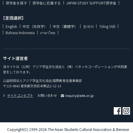
奨学金を探す
奨学金に応募する
JAPAN STUDY SUPPORT奨学金
【言語選択】
English
中文（简体字）
中文（繁體字）
한국어
Tiếng Việt
Bahasa Indonesia
ภาษาไทย
サイト運営者
当サイトは（公財）アジア学生文化協会と（株）ベネッセコーポレーションが共同運
営をしております。
公益財団法人アジア学生文化協会 国際教育支援事業部
〒113-8642 東京都文京区本駒込2-12-13
サイトコンセプト
お問い合わせ
Copyright(C) 1999-2026 The Asian Students Cultural Association & Benesse