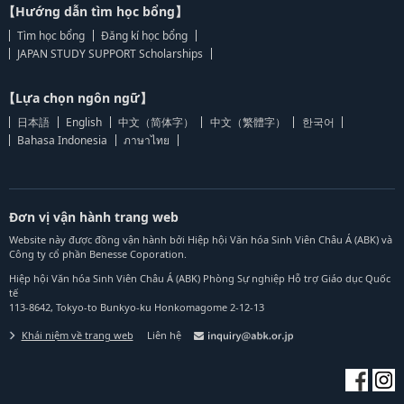
【Hướng dẫn tìm học bổng】
Tìm học bổng
Đăng kí học bổng
JAPAN STUDY SUPPORT Scholarships
【Lựa chọn ngôn ngữ】
日本語
English
中文（简体字）
中文（繁體字）
한국어
Bahasa Indonesia
ภาษาไทย
Đơn vị vận hành trang web
Website này được đồng vận hành bởi Hiệp hội Văn hóa Sinh Viên Châu Á (ABK) và
Công ty cổ phần Benesse Coporation.
Hiệp hội Văn hóa Sinh Viên Châu Á (ABK) Phòng Sự nghiệp Hỗ trợ Giáo dục Quốc
tế
113-8642, Tokyo-to Bunkyo-ku Honkomagome 2-12-13
Khái niệm về trang web
Liên hệ