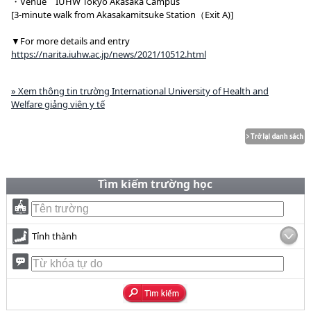
・Venue IUHW Tokyo Akasaka Campus
[3-minute walk from Akasakamitsuke Station（Exit A)]
▼For more details and entry
https://narita.iuhw.ac.jp/news/2021/10512.html
» Xem thông tin trường International University of Health and
Welfare giảng viên y tế
Tìm kiếm trường học
Tỉnh thành