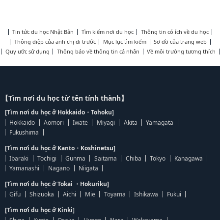
Tin tức du học Nhật Bản
Tìm kiếm nơi du học
Thông tin có ích về du học
Thông điệp của anh chị đi trước
Mục lục tìm kiếm
Sơ đồ của trang web
Quy ước sử dụng
Thông báo về thông tin cá nhân
Về môi trường tương thích
【Tìm nơi du học từ tên tỉnh thành】
[Tìm nơi du học ở Hokkaido・Tohoku]
Hokkaido
Aomori
Iwate
Miyagi
Akita
Yamagata
Fukushima
[Tìm nơi du học ở Kanto・Koshinetsu]
Ibaraki
Tochigi
Gunma
Saitama
Chiba
Tokyo
Kanagawa
Yamanashi
Nagano
Niigata
[Tìm nơi du học ở Tokai ・Hokuriku]
Gifu
Shizuoka
Aichi
Mie
Toyama
Ishikawa
Fukui
[Tìm nơi du học ở Kinki]