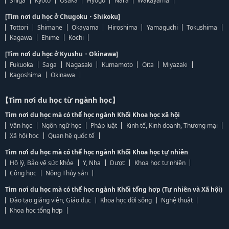
Shiga
Kyoto
Osaka
Hyogo
Nara
Wakayama
[Tìm nơi du học ở Chugoku・Shikoku]
Tottori
Shimane
Okayama
Hiroshima
Yamaguchi
Tokushima
Kagawa
Ehime
Kochi
[Tìm nơi du học ở Kyushu・Okinawa]
Fukuoka
Saga
Nagasaki
Kumamoto
Oita
Miyazaki
Kagoshima
Okinawa
【Tìm nơi du học từ ngành học】
Tìm nơi du học mà có thể học ngành Khối Khoa học xã hội
Văn học
Ngôn ngữ học
Pháp luật
Kinh tế, Kinh doanh, Thương mại
Xã hội học
Quan hệ quốc tế
Tìm nơi du học mà có thể học ngành Khối Khoa học tự nhiên
Hộ lý, Bảo vệ sức khỏe
Y, Nha
Dược
Khoa học tự nhiên
Công học
Nông Thủy sản
Tìm nơi du học mà có thể học ngành Khối tổng hợp (Tự nhiên và Xã hội)
Đào tạo giảng viên, Giáo dục
Khoa học đời sống
Nghệ thuật
Khoa học tổng hợp