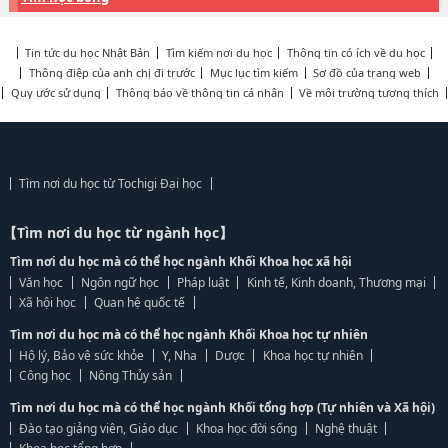
Tin tức du học Nhật Bản
Tìm kiếm nơi du học
Thông tin có ích về du học
Thông điệp của anh chị đi trước
Mục lục tìm kiếm
Sơ đồ của trang web
Quy ước sử dụng
Thông báo về thông tin cá nhân
Về môi trường tương thích
Tìm nơi du học từ Tochigi Đại học
【Tìm nơi du học từ ngành học】
Tìm nơi du học mà có thể học ngành Khối Khoa học xã hội
Văn học
Ngôn ngữ học
Pháp luật
Kinh tế, Kinh doanh, Thương mại
Xã hội học
Quan hệ quốc tế
Tìm nơi du học mà có thể học ngành Khối Khoa học tự nhiên
Hộ lý, Bảo vệ sức khỏe
Y, Nha
Dược
Khoa học tự nhiên
Công học
Nông Thủy sản
Tìm nơi du học mà có thể học ngành Khối tổng hợp (Tự nhiên và Xã hội)
Đào tạo giảng viên, Giáo dục
Khoa học đời sống
Nghệ thuật