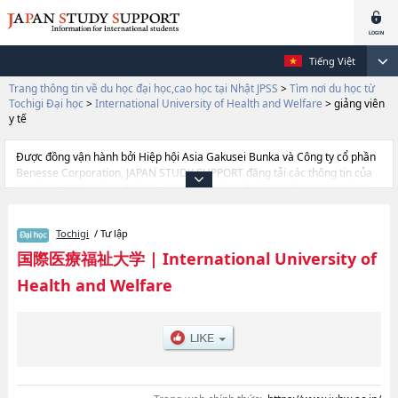
Tiếng Việt
Trang thông tin về du học đại học,cao học tại Nhật JPSS
>
Tìm nơi du học từ
Tochigi Đại học
>
International University of Health and Welfare
>
giảng viên
y tế
Được đồng vận hành bởi Hiệp hội Asia Gakusei Bunka và Công ty cổ phần
Benesse Corporation, JAPAN STUDY SUPPORT đăng tải các thông tin của
khoảng 1.300 trường đại học, cao học, trường đại học ngắn hạn, trường
chuyên môn đang tiếp nhận du học sinh.
Tại đây có đăng các thông tin chi tiết về International University of Health
Tochigi
/ Tư lập
and Welfare, và thông tin cần thiết dành cho du học sinh, như là về các
Ngành Health ScienceshoặcNgành Health and WelfarehoặcNgành
国際医療福祉大学
|
International University of
PharmacyhoặcNgành Health Sciences at FukuokahoặcNgành Nursing and
Health and Welfare
Rehabilitation Science at OdawarahoặcNgành Khoa Điều dưỡng tại
NaritahoặcNgành Khoa Chăm sóc Sức khỏe NaritahoặcNgành giảng viên
y tếhoặcNgành Psychology and Health Care Management at
AkasakahoặcNgành Pharmacy at FukuokahoặcNgành Pharmacy at Narita,
thông tin về từng ngành học, thông tin liên quan đến thi tuyển như số
lượng tuyển sinh, số lượng trúng tuyển, cở sở trang thiết bị, hướng dẫn địa
điểm v.v...