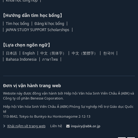
Khoa học tổng hợp
【Hướng dẫn tìm học bổng】
Tìm học bổng
Đăng kí học bổng
JAPAN STUDY SUPPORT Scholarships
【Lựa chọn ngôn ngữ】
日本語
English
中文（简体字）
中文（繁體字）
한국어
Bahasa Indonesia
ภาษาไทย
Đơn vị vận hành trang web
Website này được đồng vận hành bởi Hiệp hội Văn hóa Sinh Viên Châu Á (ABK) và
Công ty cổ phần Benesse Coporation.
Hiệp hội Văn hóa Sinh Viên Châu Á (ABK) Phòng Sự nghiệp Hỗ trợ Giáo dục Quốc
tế
113-8642, Tokyo-to Bunkyo-ku Honkomagome 2-12-13
Khái niệm về trang web
Liên hệ