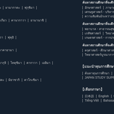
ค้นหาสถานศึกษาที่จะศ
ะ
ยามากาตะ
ฟุกุชิมา
อักษรศาสตร์
ภาษา
เศรษฐศาสตร์・บริหา
ความสัมพันธ์ระหว่าง
เกียว
คานากาวา
ยามานาชิ
ค้นหาสถานศึกษาที่จะศ
พยาบาล・สาธารณสุข
เภสัชศาสตร์
วิทยา
าวา
ฟุคุอิ
เกษตรศาสตร์・การป
ค้นหาสถานศึกษาที่จะศ
วาคายามา
ครุศาสตร์・ศึกษาศาส
วิทยาศาสตร์บูรณากา
ากุจิ
โทคุชิมา
คากาวา
เอฮิมา
【แนะนำทุนการศึก
ค้นหาทุนการศึกษา
JAPAN STUDY SUPP
ิตะ
มิยาซากิ
คาโกะชิมา
【เลือกภาษา】
日本語
English
Tiếng Việt
Bahasa