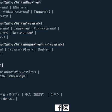
ึกษาในสาขาวิชาสายศิลปศาสตร์
ศาสตร์
นิติศาสตร์
ร・พาณิชยกรรมศาสตร์
สังคมศาสตร์
ประเทศ
ึกษาในสาขาวิชาสายวิทยาศาสตร์
ศาสตร์
แพทยศาสตร์・ทันตแพทยศาสตร์
ศาสตร์
วิศวกรรมศาสตร์
ระมง
ึกษาในสาขาวิชาสายมนุษยศาสตร์และวิทยาศาสตร์
ตร์
วิทยาศาสตร์ชีวภาพ
ศิลปกรรม
ร
ษา】
การสมัครขอรับทุนการศึกษา
ORT Scholarships
中文（简体字）
中文（繁體字）
한국어
 Indonesia