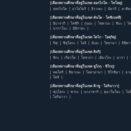
[เลือกสถานศึกษาที่อยู่ในเขต ฮอกไกโด・โทโฮคุ]
ฮอกไกโด
อาโอโมริ
อิวาเตะ
มิยากิ
อาคิต
[เลือกสถานศึกษาที่อยู่ในเขต คันโต・โคชิเนทสึ]
อิบารากิ
โทชิกิ
กุนมะ
ไซตามะ
ชิบะ
โต
นากาโนะ
นิอิกาตะ
[เลือกสถานศึกษาที่อยู่ในเขต โตไก・โฮคุริคุ]
กิฟุ
ชิซุโอกะ
ไอจิ
มิเอะ
โทยามา
อิชิค
[เลือกสถานศึกษาที่อยู่ในเขต คิงกิ]
ชิกะ
เกียวโต
โอซากา
เฮียวโกะ
นารา
[เลือกสถานศึกษาที่อยู่ในเขต ชูโกกุ・ชิโกกุ]
ทตโตริ
ชิมาเนะ
โอคายามา
ฮิโรชิมา
ยาม
โคจิ
[เลือกสถานศึกษาที่อยู่ในเขต คิวชู・โอกินาวา]
ฟุกุโอกะ
ซากะ
นางาซากิ
คุมาโมโตะ
โออ
โอกินาวา