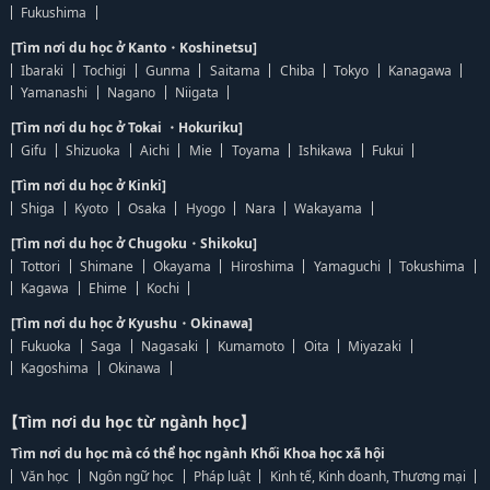
Fukushima
[Tìm nơi du học ở Kanto・Koshinetsu]
Ibaraki
Tochigi
Gunma
Saitama
Chiba
Tokyo
Kanagawa
Yamanashi
Nagano
Niigata
[Tìm nơi du học ở Tokai ・Hokuriku]
Gifu
Shizuoka
Aichi
Mie
Toyama
Ishikawa
Fukui
[Tìm nơi du học ở Kinki]
Shiga
Kyoto
Osaka
Hyogo
Nara
Wakayama
[Tìm nơi du học ở Chugoku・Shikoku]
Tottori
Shimane
Okayama
Hiroshima
Yamaguchi
Tokushima
Kagawa
Ehime
Kochi
[Tìm nơi du học ở Kyushu・Okinawa]
Fukuoka
Saga
Nagasaki
Kumamoto
Oita
Miyazaki
Kagoshima
Okinawa
【Tìm nơi du học từ ngành học】
Tìm nơi du học mà có thể học ngành Khối Khoa học xã hội
Văn học
Ngôn ngữ học
Pháp luật
Kinh tế, Kinh doanh, Thương mại