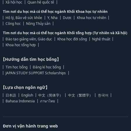
Xã hội học
Quan hệ quốc tế
Tìm nơi du học mà có thể học ngành Khối Khoa học tự nhiên
Hộ lý, Bảo vệ sức khỏe
Y, Nha
Dược
Khoa học tự nhiên
Công học
Nông Thủy sản
Tìm nơi du học mà có thể học ngành Khối tổng hợp (Tự nhiên và Xã hội)
Đào tạo giảng viên, Giáo dục
Khoa học đời sống
Nghệ thuật
Khoa học tổng hợp
【Hướng dẫn tìm học bổng】
Tìm học bổng
Đăng kí học bổng
JAPAN STUDY SUPPORT Scholarships
【Lựa chọn ngôn ngữ】
日本語
English
中文（简体字）
中文（繁體字）
한국어
Bahasa Indonesia
ภาษาไทย
Đơn vị vận hành trang web