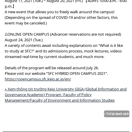
August 17, 2021 (Tue.) ~ August 20, 2021 (Fri.) 【4DAYS 10:00 a.m. - 6:00
p.m.】
A new event that allows you to freely walk around the campus!
(Depending on the spread of COVID-19 and/or other factors, this
event may be canceled.)
2.ONLINE OPEN CAMPUS (Advancer reservations are not required)
August 24, 2021 (Tue.)
A variety of contents await including explanations on "What is it like
to study at SFC?" and its admissions process, mock lectures, videos
streamed real-time by current students, and much more.
Details of the program will be released around July 26.
Please visit our website “SFC HYBRID OPEN CAMPUS 2021”.
https://opencampus.sfc.keio.ac.jp/en/
» Xem thông tin trường Keio University GIGA (Global Information and
Governance Academic) Program -Faculty of Policy
Management/Faculty of Environment and Information Studies