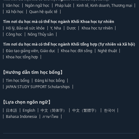
Văn học
Ngôn ngữ học
Pháp luật
Kinh tế, Kinh doanh, Thương mại
Xã hội học
Quan hệ quốc tế
Tìm nơi du học mà có thể học ngành Khối Khoa học tự nhiên
Hộ lý, Bảo vệ sức khỏe
Y, Nha
Dược
Khoa học tự nhiên
Công học
Nông Thủy sản
Tìm nơi du học mà có thể học ngành Khối tổng hợp (Tự nhiên và Xã hội)
Đào tạo giảng viên, Giáo dục
Khoa học đời sống
Nghệ thuật
Khoa học tổng hợp
【Hướng dẫn tìm học bổng】
Tìm học bổng
Đăng kí học bổng
JAPAN STUDY SUPPORT Scholarships
【Lựa chọn ngôn ngữ】
日本語
English
中文（简体字）
中文（繁體字）
한국어
Bahasa Indonesia
ภาษาไทย