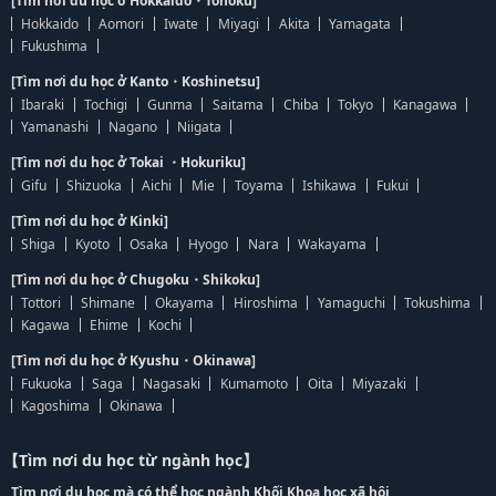
[Tìm nơi du học ở Hokkaido・Tohoku]
Hokkaido
Aomori
Iwate
Miyagi
Akita
Yamagata
Fukushima
[Tìm nơi du học ở Kanto・Koshinetsu]
Ibaraki
Tochigi
Gunma
Saitama
Chiba
Tokyo
Kanagawa
Yamanashi
Nagano
Niigata
[Tìm nơi du học ở Tokai ・Hokuriku]
Gifu
Shizuoka
Aichi
Mie
Toyama
Ishikawa
Fukui
[Tìm nơi du học ở Kinki]
Shiga
Kyoto
Osaka
Hyogo
Nara
Wakayama
[Tìm nơi du học ở Chugoku・Shikoku]
Tottori
Shimane
Okayama
Hiroshima
Yamaguchi
Tokushima
Kagawa
Ehime
Kochi
[Tìm nơi du học ở Kyushu・Okinawa]
Fukuoka
Saga
Nagasaki
Kumamoto
Oita
Miyazaki
Kagoshima
Okinawa
【Tìm nơi du học từ ngành học】
Tìm nơi du học mà có thể học ngành Khối Khoa học xã hội