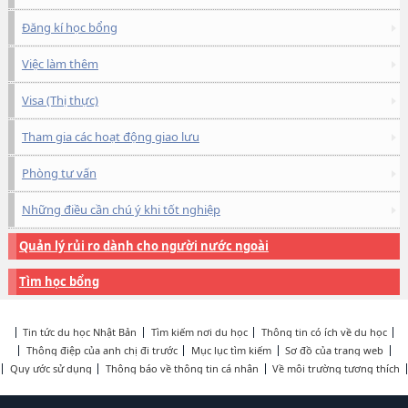
Đăng kí học bổng
Việc làm thêm
Visa (Thị thực)
Tham gia các hoạt động giao lưu
Phòng tư vấn
Những điều cần chú ý khi tốt nghiệp
Quản lý rủi ro dành cho người nước ngoài
Tìm học bổng
Tin tức du học Nhật Bản
Tìm kiếm nơi du học
Thông tin có ích về du học
Thông điệp của anh chị đi trước
Mục lục tìm kiếm
Sơ đồ của trang web
Quy ước sử dụng
Thông báo về thông tin cá nhân
Về môi trường tương thích