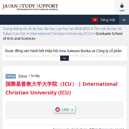
Tiếng Việt
Trang thông tin về du học đại học,cao học tại Nhật JPSS
>
Tìm nơi du học từ
Tokyo Cao học
>
International Christian University (ICU)
>
Graduate School
of Arts and Sciences
Được đồng vận hành bởi Hiệp hội Asia Gakusei Bunka và Công ty cổ phần
Benesse Corporation, JAPAN STUDY SUPPORT đăng tải các thông tin của
khoảng 1.300 trường đại học, cao học, trường đại học ngắn hạn, trường
chuyên môn đang tiếp nhận du học sinh.
Tại đây có đăng các thông tin chi tiết về International Christian University
Tokyo
/ Tư lập
(ICU), và thông tin cần thiết dành cho du học sinh, như là về các Graduate
School of Arts and Sciences, thông tin về từng khoa nghiên cứu, thông tin
国際基督教大学大学院（ICU）
|
International
liên quan đến thi tuyển như số lượng tuyển sinh, số lượng trúng tuyển, cở
Christian University (ICU)
sở trang thiết bị, hướng dẫn địa điểm v.v...