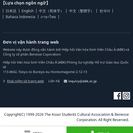
【Lựa chọn ngôn ngữ】
日本語
English
中文（简体字）
中文（繁體字）
한국어
Bahasa Indonesia
ภาษาไทย
Đơn vị vận hành trang web
Website này được đồng vận hành bởi Hiệp hội Văn hóa Sinh Viên Châu Á (ABK) và
Công ty cổ phần Benesse Coporation.
Hiệp hội Văn hóa Sinh Viên Châu Á (ABK) Phòng Sự nghiệp Hỗ trợ Giáo dục Quốc
tế
113-8642, Tokyo-to Bunkyo-ku Honkomagome 2-12-13
Khái niệm về trang web
Liên hệ
Copyright(C) 1999-2026 The Asian Students Cultural Association & Benesse
Corporation. All Right Reserved.