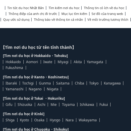
Tin tức du học Nhật Bản
Tìm kiếm nơi du học
Thông tin có ích về du học
Thông điệp của anh chị đi trước
Mục lục tìm kiếm
Sơ đồ của trang web
Quy ước sử dụng
Thông báo về thông tin cá nhân
Về môi trường tương thích
【Tìm nơi du học từ tên tỉnh thành】
[Tìm nơi du học ở Hokkaido・Tohoku]
Hokkaido
Aomori
Iwate
Miyagi
Akita
Yamagata
Fukushima
[Tìm nơi du học ở Kanto・Koshinetsu]
Ibaraki
Tochigi
Gunma
Saitama
Chiba
Tokyo
Kanagawa
Yamanashi
Nagano
Niigata
[Tìm nơi du học ở Tokai ・Hokuriku]
Gifu
Shizuoka
Aichi
Mie
Toyama
Ishikawa
Fukui
[Tìm nơi du học ở Kinki]
Shiga
Kyoto
Osaka
Hyogo
Nara
Wakayama
[Tìm nơi du học ở Chugoku・Shikoku]