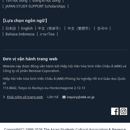
Tìm học bổng
Đăng kí học bổng
JAPAN STUDY SUPPORT Scholarships
【Lựa chọn ngôn ngữ】
日本語
English
中文（简体字）
中文（繁體字）
한국어
Bahasa Indonesia
ภาษาไทย
Đơn vị vận hành trang web
Website này được đồng vận hành bởi Hiệp hội Văn hóa Sinh Viên Châu Á (ABK) và
Công ty cổ phần Benesse Coporation.
Hiệp hội Văn hóa Sinh Viên Châu Á (ABK) Phòng Sự nghiệp Hỗ trợ Giáo dục Quốc
tế
113-8642, Tokyo-to Bunkyo-ku Honkomagome 2-12-13
Khái niệm về trang web
Liên hệ
Copyright(C) 1999-2026 The Asian Students Cultural Association & Benesse