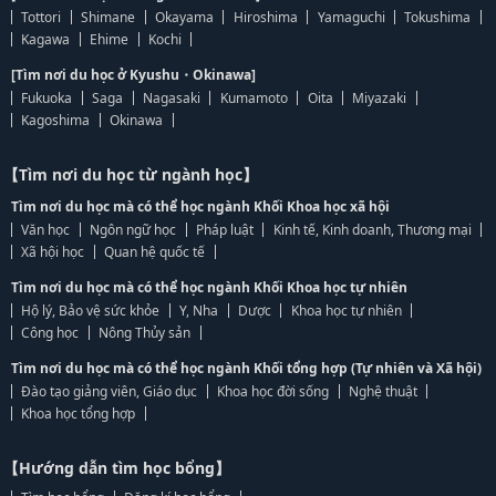
Tottori
Shimane
Okayama
Hiroshima
Yamaguchi
Tokushima
Kagawa
Ehime
Kochi
[Tìm nơi du học ở Kyushu・Okinawa]
Fukuoka
Saga
Nagasaki
Kumamoto
Oita
Miyazaki
Kagoshima
Okinawa
【Tìm nơi du học từ ngành học】
Tìm nơi du học mà có thể học ngành Khối Khoa học xã hội
Văn học
Ngôn ngữ học
Pháp luật
Kinh tế, Kinh doanh, Thương mại
Xã hội học
Quan hệ quốc tế
Tìm nơi du học mà có thể học ngành Khối Khoa học tự nhiên
Hộ lý, Bảo vệ sức khỏe
Y, Nha
Dược
Khoa học tự nhiên
Công học
Nông Thủy sản
Tìm nơi du học mà có thể học ngành Khối tổng hợp (Tự nhiên và Xã hội)
Đào tạo giảng viên, Giáo dục
Khoa học đời sống
Nghệ thuật
Khoa học tổng hợp
【Hướng dẫn tìm học bổng】