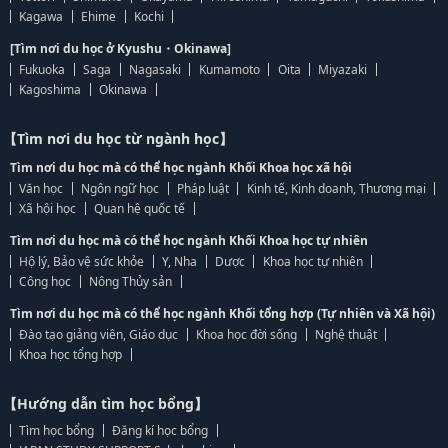
Kagawa
Ehime
Kochi
[Tìm nơi du học ở Kyushu・Okinawa]
Fukuoka
Saga
Nagasaki
Kumamoto
Oita
Miyazaki
Kagoshima
Okinawa
【Tìm nơi du học từ ngành học】
Tìm nơi du học mà có thể học ngành Khối Khoa học xã hội
Văn học
Ngôn ngữ học
Pháp luật
Kinh tế, Kinh doanh, Thương mại
Xã hội học
Quan hệ quốc tế
Tìm nơi du học mà có thể học ngành Khối Khoa học tự nhiên
Hộ lý, Bảo vệ sức khỏe
Y, Nha
Dược
Khoa học tự nhiên
Công học
Nông Thủy sản
Tìm nơi du học mà có thể học ngành Khối tổng hợp (Tự nhiên và Xã hội)
Đào tạo giảng viên, Giáo dục
Khoa học đời sống
Nghệ thuật
Khoa học tổng hợp
【Hướng dẫn tìm học bổng】
Tìm học bổng
Đăng kí học bổng