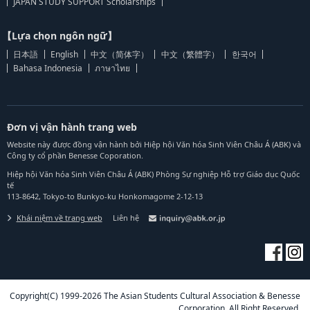
JAPAN STUDY SUPPORT Scholarships
【Lựa chọn ngôn ngữ】
日本語
English
中文（简体字）
中文（繁體字）
한국어
Bahasa Indonesia
ภาษาไทย
Đơn vị vận hành trang web
Website này được đồng vận hành bởi Hiệp hội Văn hóa Sinh Viên Châu Á (ABK) và
Công ty cổ phần Benesse Coporation.
Hiệp hội Văn hóa Sinh Viên Châu Á (ABK) Phòng Sự nghiệp Hỗ trợ Giáo dục Quốc
tế
113-8642, Tokyo-to Bunkyo-ku Honkomagome 2-12-13
Khái niệm về trang web
Liên hệ
Copyright(C) 1999-2026 The Asian Students Cultural Association & Benesse
Corporation. All Right Reserved.