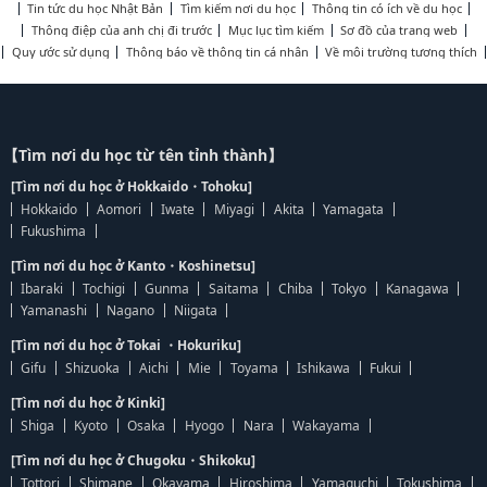
Tin tức du học Nhật Bản
Tìm kiếm nơi du học
Thông tin có ích về du học
Thông điệp của anh chị đi trước
Mục lục tìm kiếm
Sơ đồ của trang web
Quy ước sử dụng
Thông báo về thông tin cá nhân
Về môi trường tương thích
【Tìm nơi du học từ tên tỉnh thành】
[Tìm nơi du học ở Hokkaido・Tohoku]
Hokkaido
Aomori
Iwate
Miyagi
Akita
Yamagata
Fukushima
[Tìm nơi du học ở Kanto・Koshinetsu]
Ibaraki
Tochigi
Gunma
Saitama
Chiba
Tokyo
Kanagawa
Yamanashi
Nagano
Niigata
[Tìm nơi du học ở Tokai ・Hokuriku]
Gifu
Shizuoka
Aichi
Mie
Toyama
Ishikawa
Fukui
[Tìm nơi du học ở Kinki]
Shiga
Kyoto
Osaka
Hyogo
Nara
Wakayama
[Tìm nơi du học ở Chugoku・Shikoku]
Tottori
Shimane
Okayama
Hiroshima
Yamaguchi
Tokushima