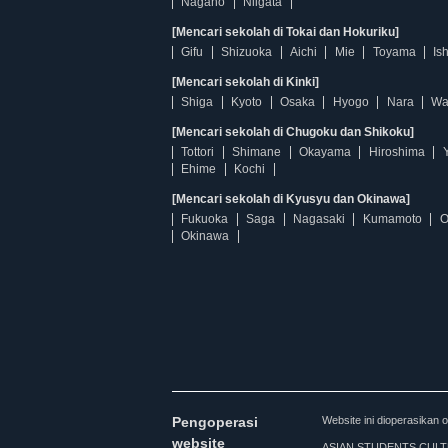
Nagano
Niigata
[Mencari sekolah di Tokai dan Hokuriku]
Gifu
Shizuoka
Aichi
Mie
Toyama
Is
[Mencari sekolah di Kinki]
Shiga
Kyoto
Osaka
Hyogo
Nara
Wa
[Mencari sekolah di Chugoku dan Shikoku]
Tottori
Shimane
Okayama
Hiroshima
Ehime
Kochi
[Mencari sekolah di Kyusyu dan Okinawa]
Fukuoka
Saga
Nagasaki
Kumamoto
O
Okinawa
Pengoperasi
Website ini dioperasi
website
ASIAN STUDENTS CULTURA