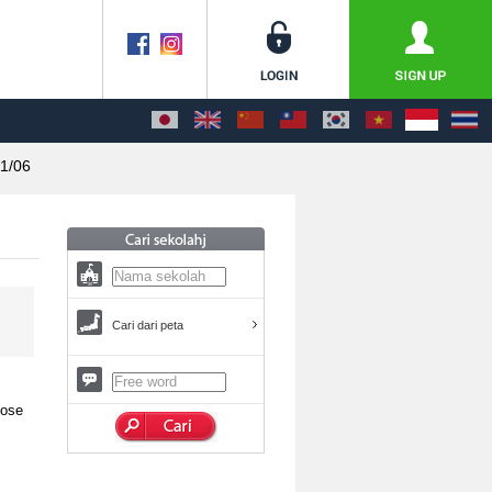
1/06
Cari dari peta
hose