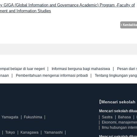
sity GIGA (Global Information and Governance Academic) Program -Faculty of
ent and Information Studies
empat belajar di luar negeri
Informasi berguna bagi mahasiswa
Pesan dari 
unaan
Pemberitahuan mengenai informasi pribadi
Tentang lingkungan yan
【Mencari sekolah 
Mencari sekolah diluar
Yamagata
Fukushima
Sastra
Bahasa
Ekonomi, manajeme
Ilmu hubungan intern
Tokyo
Kanagawa
Yamanashi
Mencari sekolah dilua