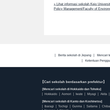
» Lihat informasi sekolah Keio Univer
Policy Management/Faculty of Environm
Berita sekolah di Jepang
Mencari t
Ketentuan Pengg
【Cari sekolah berdasarkan prefektur】
[Mencari sekolah di Hokkaido dan Tohoku]
Hokkaido
Aomori
Iwate
Miyagi
Akita
[Mencari sekolah di Kanto dan Koshinetsu]
Ibaragi
Tochigi
Gunma
Saitama
Chiba