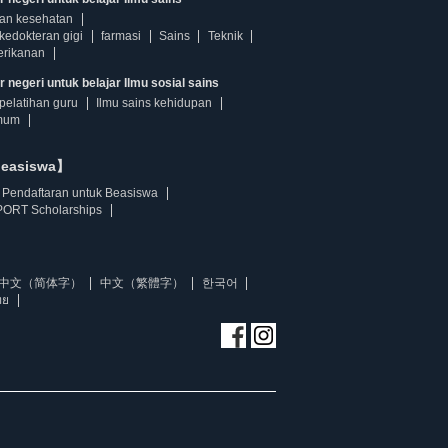
dan kesehatan
kedokteran gigi
farmasi
Sains
Teknik
erikanan
 negeri untuk belajar Ilmu sosial sains
pelatihan guru
Ilmu sains kehidupan
mum
beasiswa】
Pendaftaran untuk Beasiswa
ORT Scholarships
中文（简体字）
中文（繁體字）
한국어
ทย