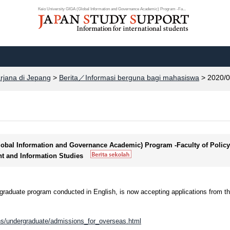
Keio University GIGA (Global Information and Governance Academic) Program -Fa...
arjana di Jepang
>
Berita／Informasi berguna bagi mahasiswa
> 2020/0
Global Information and Governance Academic) Program -Faculty of Policy
t and Information Studies
raduate program conducted in English, is now accepting applications from t
ons/undergraduate/admissions_for_overseas.html