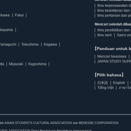
Ilmu keperaawatan 
Ilmu kedokteran dan 
hikawa
Fukui
Ilmu pertanian dan p
Mencari sekolah diluar
kayama
Ilmu pendidikan dan 
Ilmu seni
Sains u
Yamaguchi
Tokushima
Kagawa
【Panduan untuk 
Mencari beasiswa
JAPAN STUDY SUPP
ita
Miyazaki
Kagoshima
【Pilih bahasa】
日本語
English
Tiếng Việt
ภาษาไ
kan oleh ASIAN STUDENTS CULTURAL ASSOCIATION dan BENESSE CORPORATION
L ASSOCIATION Divisi Pendukung Pendidikan Internasional