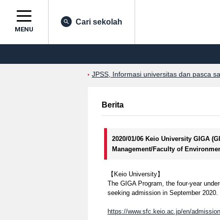
Cari sekolah
MENU
JPSS, Informasi universitas dan pasca s
Berita
2020/01/06 Keio University GIGA (
Management/Faculty of Environmen
【Keio University】
The GIGA Program, the four-year underg
seeking admission in September 2020.
https://www.sfc.keio.ac.jp/en/admissi