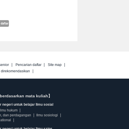
senior
Pencarian daftar
Site map
g direkomendasikan
berdasarkan mata kuliah】
 negeri untuk belajar Ilmu sosial
Ilmu hukum
n, dan perdagangan
Ilmu sosiologi
ational
r negeri untuk belajar Ilmu sains