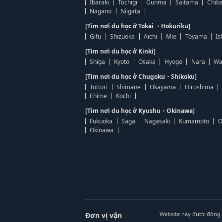
Ibaraki
Tochigi
Gunma
Saitama
Chib
Nagano
Niigata
[Tìm nơi du học ở Tokai ・Hokuriku]
Gifu
Shizuoka
Aichi
Mie
Toyama
Is
[Tìm nơi du học ở Kinki]
Shiga
Kyoto
Osaka
Hyogo
Nara
Wa
[Tìm nơi du học ở Chugoku・Shikoku]
Tottori
Shimane
Okayama
Hiroshima
Ehime
Kochi
[Tìm nơi du học ở Kyushu・Okinawa]
Fukuoka
Saga
Nagasaki
Kumamoto
O
Okinawa
Website này được đồng 
Đơn vị vận