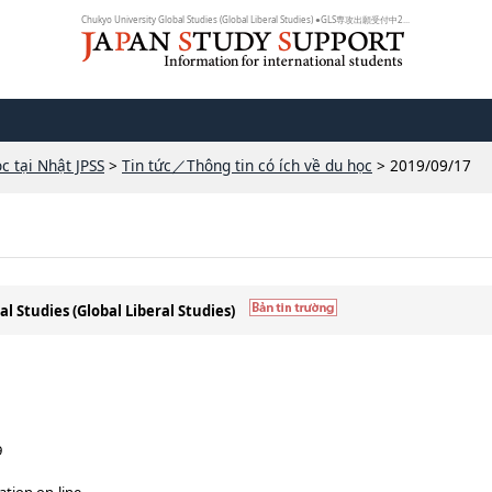
Chukyo University Global Studies (Global Liberal Studies) ●GLS専攻出願受付中2...
c tại Nhật JPSS
>
Tin tức／Thông tin có ích về du học
> 2019/09/17
l Studies (Global Liberal Studies)
9