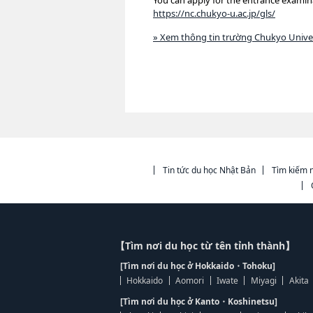
You can apply for the entrance examina
https://nc.chukyo-u.ac.jp/gls/
» Xem thông tin trường Chukyo Universi
Tin tức du học Nhật Bản
Tìm kiếm n
【Tìm nơi du học từ tên tỉnh thành】
[Tìm nơi du học ở Hokkaido・Tohoku]
Hokkaido
Aomori
Iwate
Miyagi
Akita
[Tìm nơi du học ở Kanto・Koshinetsu]