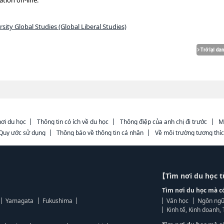
tion on-line.
ty Global Studies (Global Liberal Studies)
ơi du học
Thông tin có ích về du học
Thông điệp của anh chị đi trước
M
Quy ước sử dụng
Thông báo về thông tin cá nhân
Về môi trường tương thí
【Tìm nơi du học 
Tìm nơi du học mà c
Yamagata
Fukushima
Văn học
Ngôn ngữ
Kinh tế, Kinh doanh