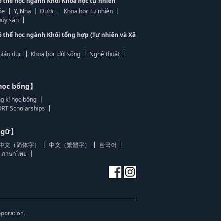
ó thể học ngành Khối Khoa học tự nhiên
ỏe
Y, Nha
Dược
Khoa học tự nhiên
ủy sản
ó thể học ngành Khối tổng hợp (Tự nhiên và Xã
Giáo dục
Khoa học đời sống
Nghệ thuật
học bổng】
g kí học bổng
RT Scholarships
 ngữ】
中文（简体字）
中文（繁體字）
한국어
ภาษาไทย
oporation.