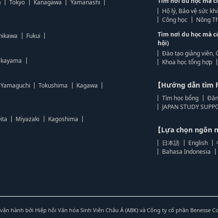
Tìm nơi du học mà c
a
Tokyo
Kanagawa
Yamanashi
Hộ lý, Bảo vệ sức kh
Công học
Nông Th
Tìm nơi du học mà c
hikawa
Fukui
hội)
Đào tạo giảng viên, 
kayama
Khoa học tổng hợp
【Hướng dẫn tìm 
Yamaguchi
Tokushima
Kagawa
Tìm học bổng
Đăn
JAPAN STUDY SUPPO
ita
Miyazaki
Kagoshima
【Lựa chọn ngôn
日本語
English
Bahasa Indonesia
vận hành bởi Hiệp hội Văn hóa Sinh Viên Châu Á (ABK) và Công ty cổ phần Benesse C