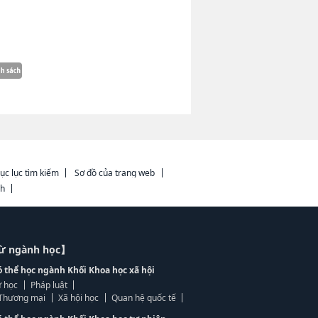
ục lục tìm kiếm
Sơ đồ của trang web
ch
từ ngành học】
ó thể học ngành Khối Khoa học xã hội
 học
Pháp luật
, Thương mại
Xã hội học
Quan hệ quốc tế